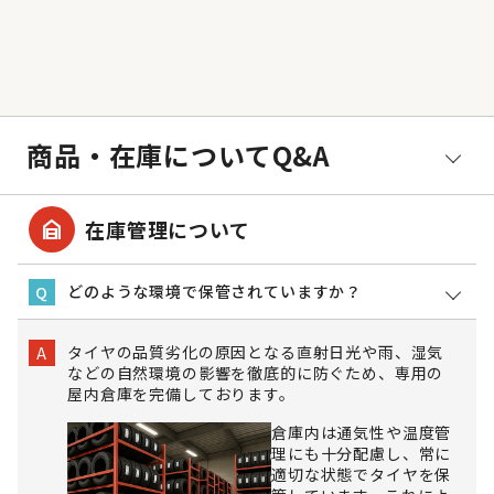
商品・在庫についてQ&A
garage_home
在庫管理について
どのような環境で保管されていますか？
Q
タイヤの品質劣化の原因となる直射日光や雨、湿気
A
などの自然環境の影響を徹底的に防ぐため、専用の
屋内倉庫を完備しております。
倉庫内は通気性や温度管
理にも十分配慮し、常に
適切な状態でタイヤを保