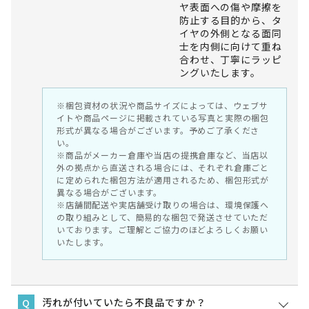
ヤ表面への傷や摩擦を
防止する目的から、タ
イヤの外側となる面同
士を内側に向けて重ね
合わせ、丁寧にラッピ
ングいたします。
※梱包資材の状況や商品サイズによっては、ウェブサ
イトや商品ページに掲載されている写真と実際の梱包
形式が異なる場合がございます。予めご了承くださ
い。
※商品がメーカー倉庫や当店の提携倉庫など、当店以
外の拠点から直送される場合には、それぞれ倉庫ごと
に定められた梱包方法が適用されるため、梱包形式が
異なる場合がございます。
※店舗間配送や実店舗受け取りの場合は、環境保護へ
の取り組みとして、簡易的な梱包で発送させていただ
いております。ご理解とご協力のほどよろしくお願い
いたします。
汚れが付いていたら不良品ですか？
Q