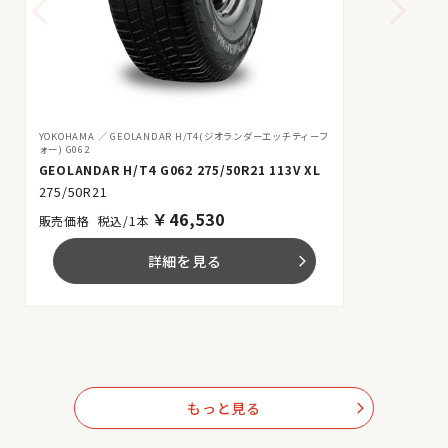
YOKOHAMA
GEOLANDAR H/T4(ジオランダーエッチティーフ
ォー) G062
GEOLANDAR H/T4 G062 275/50R21 113V XL
275/50R21
￥
46,530
税込/1本
詳細を見る
arrow_forward_ios
もっと見る
arrow_forward_ios