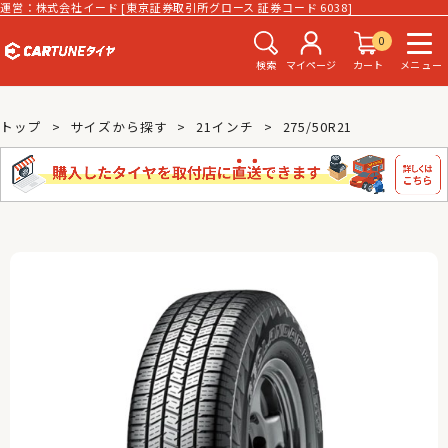
運営：株式会社イード [東京証券取引所グロース 証券コード 6038]
0
検索
マイページ
カート
メニュー
トップ
サイズから探す
21インチ
275/50R21