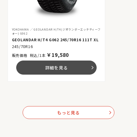
YOKOHAMA
GEOLANDAR H/T4(ジオランダーエッチティーフ
ォー) G062
GEOLANDAR H/T4 G062 245/70R16 111T XL
245/70R16
￥
19,580
税込/1本
詳細を見る
arrow_forward_ios
もっと見る
arrow_forward_ios