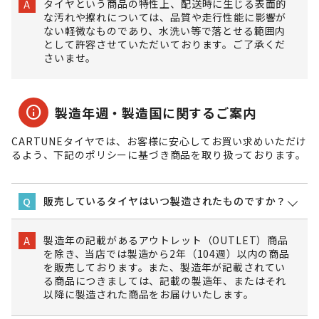
タイヤという商品の特性上、配送時に生じる表面的
A
な汚れや擦れについては、品質や走行性能に影響が
ない軽微なものであり、水洗い等で落とせる範囲内
として許容させていただいております。ご了承くだ
さいませ。
info
製造年週・製造国に関するご案内
CARTUNEタイヤでは、お客様に安心してお買い求めいただけ
るよう、下記のポリシーに基づき商品を取り扱っております。
販売しているタイヤはいつ製造されたものですか？
Q
製造年の記載があるアウトレット（OUTLET）商品
A
を除き、当店では製造から2年（104週）以内の商品
を販売しております。また、製造年が記載されてい
る商品につきましては、記載の製造年、またはそれ
以降に製造された商品をお届けいたします。