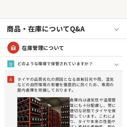
商品・在庫についてQ&A
garage_home
在庫管理について
どのような環境で保管されていますか？
Q
タイヤの品質劣化の原因となる直射日光や雨、湿気
A
などの自然環境の影響を徹底的に防ぐため、専用の
屋内倉庫を完備しております。
倉庫内は通気性や温度管
理にも十分配慮し、常に
適切な状態でタイヤを保
管しています。これによ
り、タイヤ本来の性能や
ゴム素材の柔軟性、耐久