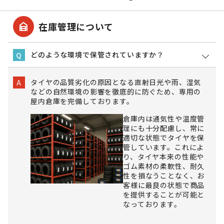
garage_home
在庫管理について
どのような環境で保管されていますか？
Q
タイヤの品質劣化の原因となる直射日光や雨、湿気
A
などの自然環境の影響を徹底的に防ぐため、専用の
屋内倉庫を完備しております。
倉庫内は通気性や温度管
理にも十分配慮し、常に
適切な状態でタイヤを保
管しています。これによ
り、タイヤ本来の性能や
ゴム素材の柔軟性、耐久
性を損なうことなく、お
客様に最良の状態で商品
を提供することが可能と
なっております。