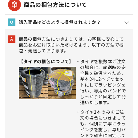
package_2
商品の梱包方法について
購入商品はどのように梱包されますか？
Q
商品の梱包方法につきましては、お客様に安心して
A
商品をお受け取りいただけるよう、以下の方法で梱
包・発送しております。
【タイヤの梱包について】
タイヤを複数本ご注文
の場合は、輸送時の安
全性を確保するため、
基本的に2本ずつセッ
トにしてラッピングを
行い、専用のバンドで
しっかりと固定して発
送いたします。
タイヤ1本のみをご注
文の場合につきまして
も、個別に丁寧にラッ
ピングを施し、専用バ
ンドで確実に固定して