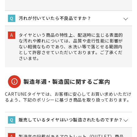
汚れが付いていたら不良品ですか？
Q
タイヤという商品の特性上、配送時に生じる表面的
A
な汚れや擦れについては、品質や走行性能に影響が
ない軽微なものであり、水洗い等で落とせる範囲内
として許容させていただいております。ご了承くだ
さいませ。
info
製造年週・製造国に関するご案内
CARTUNEタイヤでは、お客様に安心してお買い求めいただけ
るよう、下記のポリシーに基づき商品を取り扱っております。
販売しているタイヤはいつ製造されたものですか？
Q
製造年の記載があるアウトレット（OUTLET）商品
A