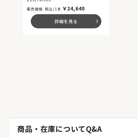
￥
24,640
税込/1本
詳細を見る
arrow_forward_ios
商品・在庫についてQ&A