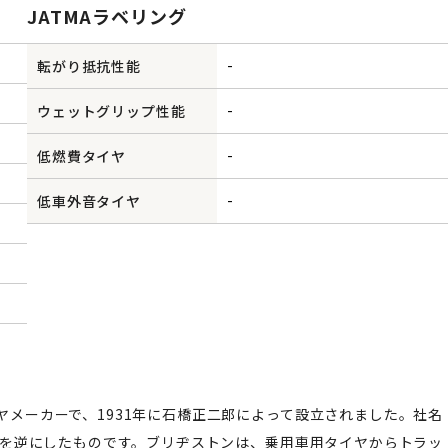
JATMAラベリング
-
転がり抵抗性能
-
ウェットグリップ性能
-
低燃費タイヤ
-
低車外音タイヤ
イヤメーカーで、1931年に石橋正二郎によって設立されました。社名
ge」を逆にしたものです。ブリヂストンは、乗用車用タイヤからトラッ