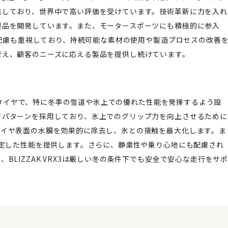
供しており、世界中で高い評価を受けています。技術革新に力を入れ
製品を開発しています。また、モータースポーツにも積極的に参入
の配慮も重視しており、持続可能な素材の使用や製造プロセスの改善
考え、顧客のニーズに応える製品を提供し続けています。
レスタイヤで、特に冬季の雪道や氷上での優れた性能を発揮するよう設
ドパターンを採用しており、氷上でのグリップ力を向上させるために
タイヤ表面の水膜を効果的に除去し、氷との接触を最大化します。ま
安定した性能を提供します。さらに、静粛性や乗り心地にも配慮され
LIZZAK VRX3は厳しい冬の条件下でも安全で安心な走行をサ