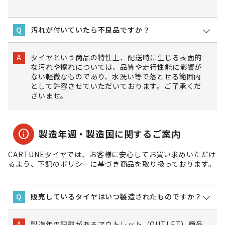
汚れが付いていたら不良品ですか？
Q
タイヤという商品の特性上、配送時に生じる表面的
A
な汚れや擦れについては、品質や走行性能に影響が
ない軽微なものであり、水洗い等で落とせる範囲内
として許容させていただいております。ご了承くだ
さいませ。
info
製造年週・製造国に関するご案内
CARTUNEタイヤでは、お客様に安心してお買い求めいただけ
るよう、下記のポリシーに基づき商品を取り扱っております。
販売しているタイヤはいつ製造されたものですか？
Q
製造年の記載があるアウトレット（OUTLET）商品
A