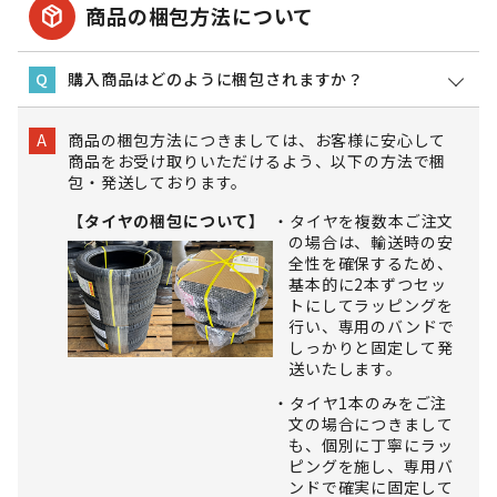
package_2
商品の梱包方法について
購入商品はどのように梱包されますか？
Q
商品の梱包方法につきましては、お客様に安心して
A
商品をお受け取りいただけるよう、以下の方法で梱
包・発送しております。
【タイヤの梱包について】
タイヤを複数本ご注文
の場合は、輸送時の安
全性を確保するため、
基本的に2本ずつセッ
トにしてラッピングを
行い、専用のバンドで
しっかりと固定して発
送いたします。
タイヤ1本のみをご注
文の場合につきまして
も、個別に丁寧にラッ
ピングを施し、専用バ
ンドで確実に固定して