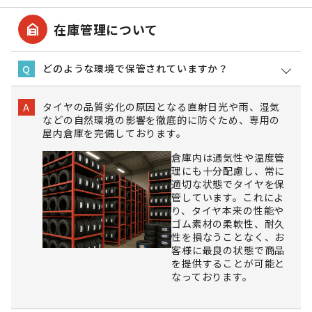
garage_home
在庫管理について
どのような環境で保管されていますか？
Q
タイヤの品質劣化の原因となる直射日光や雨、湿気
A
などの自然環境の影響を徹底的に防ぐため、専用の
屋内倉庫を完備しております。
倉庫内は通気性や温度管
理にも十分配慮し、常に
適切な状態でタイヤを保
管しています。これによ
り、タイヤ本来の性能や
ゴム素材の柔軟性、耐久
性を損なうことなく、お
客様に最良の状態で商品
を提供することが可能と
なっております。