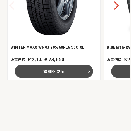
WINTER MAXX WM03 205/60R16 96Q XL
BluEarth-RV
￥
23,650
税込/1本
税込
詳細を見る
arrow_forward_ios