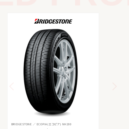
BRIDGESTONE
ECOPIA(エコピア) NH200