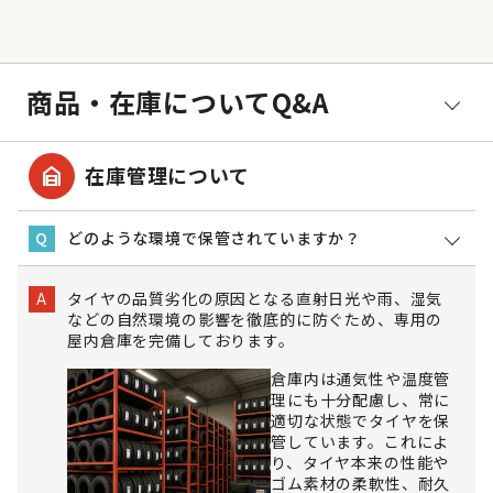
商品・在庫についてQ&A
garage_home
在庫管理について
どのような環境で保管されていますか？
Q
タイヤの品質劣化の原因となる直射日光や雨、湿気
A
などの自然環境の影響を徹底的に防ぐため、専用の
屋内倉庫を完備しております。
倉庫内は通気性や温度管
理にも十分配慮し、常に
適切な状態でタイヤを保
管しています。これによ
り、タイヤ本来の性能や
ゴム素材の柔軟性、耐久