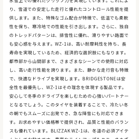
氷雪上での優れたグリップ力を実現しています。これによ
り、雪道での安定した走行と優れたコントロール性能を提
供します。また、特殊なゴム配合が特徴で、低温でも柔軟
性を保ち、寒冷地での性能を引き出します。さらに、独自
のトレッドパターンは、排雪性に優れ、滑りやすい路面で
も安心感を与えます。WZ-1は、高い耐摩耗性を持ち、長
寿命を実現しているため、経済的な選択肢にもなります。
都市部から山間部まで、さまざまなシーンでの使用に対応
し、高い走行性能を誇ります。また、静かな走行音も特徴
で、快適なドライブを実現します。BRIDGESTONEは安
全性を最優先し、WZ-1はその理念を体現する製品です。
安心して冬季のドライブを楽しむための心強いパートナー
となるでしょう。このタイヤを装着することで、冷たい冬
の朝でもスムーズに出発でき、急な降雪にも対応できま
す。お求めやすい価格帯で提供され、品質と性能のバラン
スも優れています。BLIZZAK WZ-1は、冬道の必須アイテ