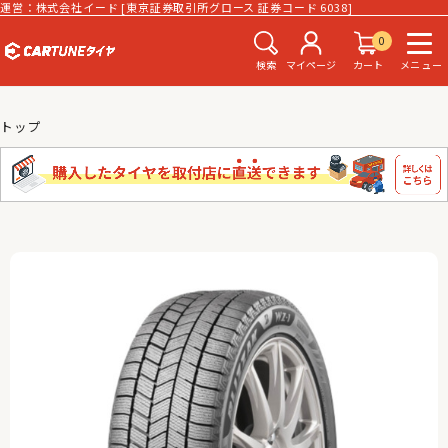
運営：株式会社イード [東京証券取引所グロース 証券コード 6038]
0
検索
マイページ
カート
メニュー
トップ