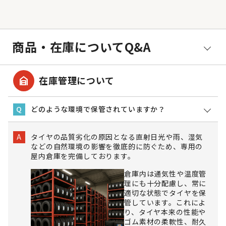
商品・在庫についてQ&A
garage_home
在庫管理について
どのような環境で保管されていますか？
Q
タイヤの品質劣化の原因となる直射日光や雨、湿気
A
などの自然環境の影響を徹底的に防ぐため、専用の
屋内倉庫を完備しております。
倉庫内は通気性や温度管
理にも十分配慮し、常に
適切な状態でタイヤを保
管しています。これによ
り、タイヤ本来の性能や
ゴム素材の柔軟性、耐久