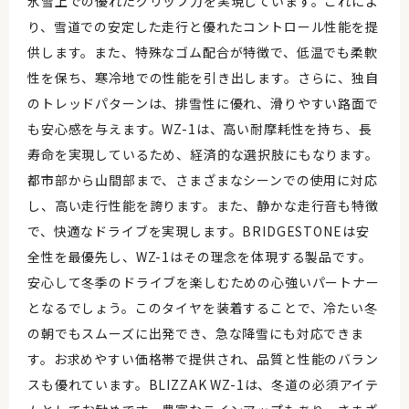
氷雪上での優れたグリップ力を実現しています。これによ
り、雪道での安定した走行と優れたコントロール性能を提
供します。また、特殊なゴム配合が特徴で、低温でも柔軟
性を保ち、寒冷地での性能を引き出します。さらに、独自
のトレッドパターンは、排雪性に優れ、滑りやすい路面で
も安心感を与えます。WZ-1は、高い耐摩耗性を持ち、長
寿命を実現しているため、経済的な選択肢にもなります。
都市部から山間部まで、さまざまなシーンでの使用に対応
し、高い走行性能を誇ります。また、静かな走行音も特徴
で、快適なドライブを実現します。BRIDGESTONEは安
全性を最優先し、WZ-1はその理念を体現する製品です。
安心して冬季のドライブを楽しむための心強いパートナー
となるでしょう。このタイヤを装着することで、冷たい冬
の朝でもスムーズに出発でき、急な降雪にも対応できま
す。お求めやすい価格帯で提供され、品質と性能のバラン
スも優れています。BLIZZAK WZ-1は、冬道の必須アイテ