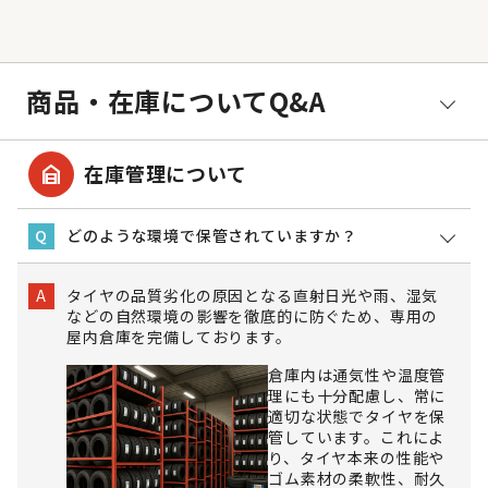
商品・在庫についてQ&A
garage_home
在庫管理について
どのような環境で保管されていますか？
Q
タイヤの品質劣化の原因となる直射日光や雨、湿気
A
などの自然環境の影響を徹底的に防ぐため、専用の
屋内倉庫を完備しております。
倉庫内は通気性や温度管
理にも十分配慮し、常に
適切な状態でタイヤを保
管しています。これによ
り、タイヤ本来の性能や
ゴム素材の柔軟性、耐久