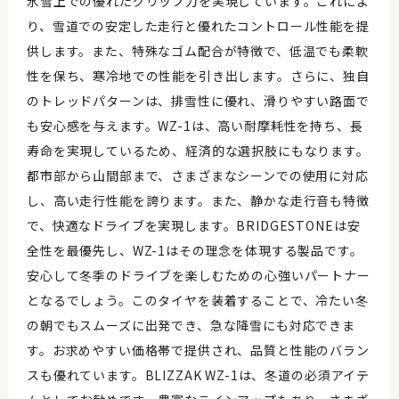
氷雪上での優れたグリップ力を実現しています。これによ
り、雪道での安定した走行と優れたコントロール性能を提
供します。また、特殊なゴム配合が特徴で、低温でも柔軟
性を保ち、寒冷地での性能を引き出します。さらに、独自
のトレッドパターンは、排雪性に優れ、滑りやすい路面で
も安心感を与えます。WZ-1は、高い耐摩耗性を持ち、長
寿命を実現しているため、経済的な選択肢にもなります。
都市部から山間部まで、さまざまなシーンでの使用に対応
し、高い走行性能を誇ります。また、静かな走行音も特徴
で、快適なドライブを実現します。BRIDGESTONEは安
全性を最優先し、WZ-1はその理念を体現する製品です。
安心して冬季のドライブを楽しむための心強いパートナー
となるでしょう。このタイヤを装着することで、冷たい冬
の朝でもスムーズに出発でき、急な降雪にも対応できま
す。お求めやすい価格帯で提供され、品質と性能のバラン
スも優れています。BLIZZAK WZ-1は、冬道の必須アイテ