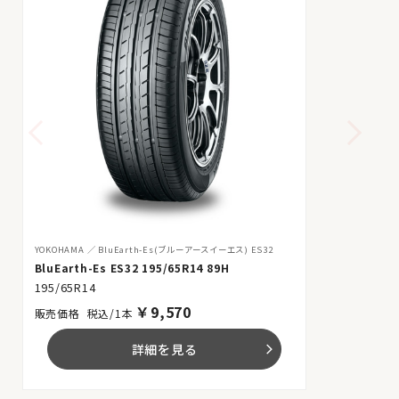
YOKOHAMA
BluEarth-Es(ブルーアースイーエス) ES32
BluEarth-Es ES32 195/65R14 89H
195/65R14
￥
9,570
税込/1本
詳細を見る
arrow_forward_ios