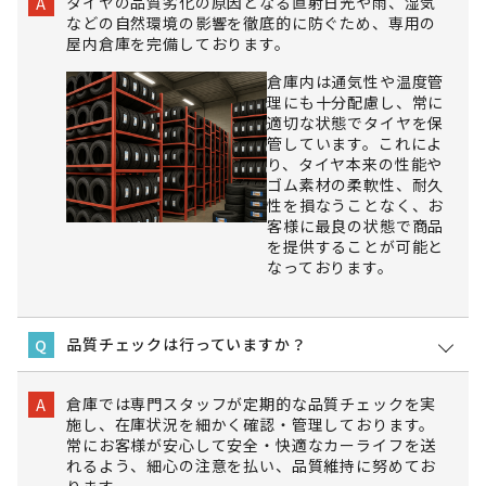
タイヤの品質劣化の原因となる直射日光や雨、湿気
A
などの自然環境の影響を徹底的に防ぐため、専用の
屋内倉庫を完備しております。
倉庫内は通気性や温度管
理にも十分配慮し、常に
適切な状態でタイヤを保
管しています。これによ
り、タイヤ本来の性能や
ゴム素材の柔軟性、耐久
性を損なうことなく、お
客様に最良の状態で商品
を提供することが可能と
なっております。
品質チェックは行っていますか？
Q
倉庫では専門スタッフが定期的な品質チェックを実
A
施し、在庫状況を細かく確認・管理しております。
常にお客様が安心して安全・快適なカーライフを送
れるよう、細心の注意を払い、品質維持に努めてお