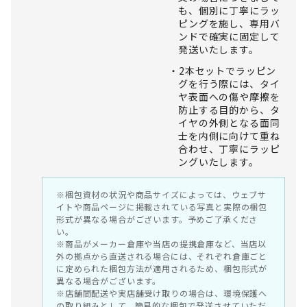
も、個別に丁寧にラッ
ピングを施し、専用バ
ンドで確実に固定して
発送いたします。
2本セットでラッピン
グを行う際には、タイ
ヤ表面への傷や摩擦を
防止する目的から、タ
イヤの外側となる面同
士を内側に向けて重ね
合わせ、丁寧にラッピ
ングいたします。
※梱包資材の状況や商品サイズによっては、ウェブサ
イトや商品ページに掲載されている写真と実際の梱包
形式が異なる場合がございます。予めご了承くださ
い。
※商品がメーカー倉庫や当店の提携倉庫など、当店以
外の拠点から直送される場合には、それぞれ倉庫ごと
に定められた梱包方法が適用されるため、梱包形式が
異なる場合がございます。
※店舗間配送や実店舗受け取りの場合は、環境保護へ
の取り組みとして、簡易的な梱包で発送させていただ