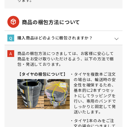
ります。
package_2
商品の梱包方法について
購入商品はどのように梱包されますか？
Q
商品の梱包方法につきましては、お客様に安心して
A
商品をお受け取りいただけるよう、以下の方法で梱
包・発送しております。
【タイヤの梱包について】
タイヤを複数本ご注文
の場合は、輸送時の安
全性を確保するため、
基本的に2本ずつセッ
トにしてラッピングを
行い、専用のバンドで
しっかりと固定して発
送いたします。
タイヤ1本のみをご注
文の場合につきまして