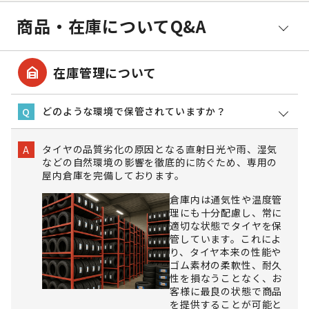
商品・在庫についてQ&A
garage_home
在庫管理について
どのような環境で保管されていますか？
Q
タイヤの品質劣化の原因となる直射日光や雨、湿気
A
などの自然環境の影響を徹底的に防ぐため、専用の
屋内倉庫を完備しております。
倉庫内は通気性や温度管
理にも十分配慮し、常に
適切な状態でタイヤを保
管しています。これによ
り、タイヤ本来の性能や
ゴム素材の柔軟性、耐久
性を損なうことなく、お
客様に最良の状態で商品
を提供することが可能と