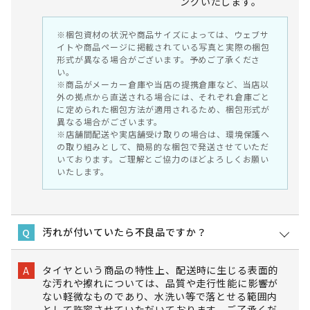
ングいたします。
※梱包資材の状況や商品サイズによっては、ウェブサ
イトや商品ページに掲載されている写真と実際の梱包
形式が異なる場合がございます。予めご了承くださ
い。
※商品がメーカー倉庫や当店の提携倉庫など、当店以
外の拠点から直送される場合には、それぞれ倉庫ごと
に定められた梱包方法が適用されるため、梱包形式が
異なる場合がございます。
※店舗間配送や実店舗受け取りの場合は、環境保護へ
の取り組みとして、簡易的な梱包で発送させていただ
いております。ご理解とご協力のほどよろしくお願い
いたします。
汚れが付いていたら不良品ですか？
Q
タイヤという商品の特性上、配送時に生じる表面的
A
な汚れや擦れについては、品質や走行性能に影響が
ない軽微なものであり、水洗い等で落とせる範囲内
として許容させていただいております。ご了承くだ