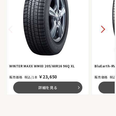
WINTER MAXX WM03 205/60R16 96Q XL
BluEarth-RV
￥
23,650
税込/1本
税込
詳細を見る
arrow_forward_ios