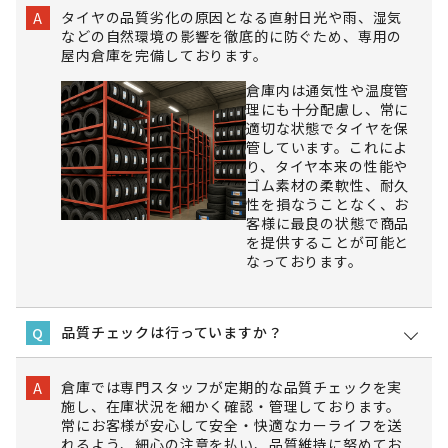
タイヤの品質劣化の原因となる直射日光や雨、湿気
A
などの自然環境の影響を徹底的に防ぐため、専用の
屋内倉庫を完備しております。
倉庫内は通気性や温度管
理にも十分配慮し、常に
適切な状態でタイヤを保
管しています。これによ
り、タイヤ本来の性能や
ゴム素材の柔軟性、耐久
性を損なうことなく、お
客様に最良の状態で商品
を提供することが可能と
なっております。
品質チェックは行っていますか？
Q
倉庫では専門スタッフが定期的な品質チェックを実
A
施し、在庫状況を細かく確認・管理しております。
常にお客様が安心して安全・快適なカーライフを送
れるよう、細心の注意を払い、品質維持に努めてお