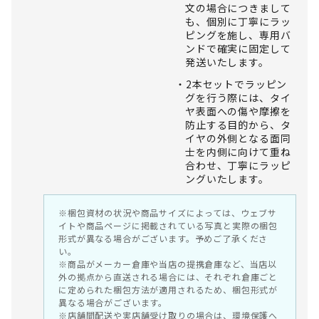
文の場合につきまして
も、個別に丁寧にラッ
ピングを施し、専用バ
ンドで確実に固定して
発送いたします。
2本セットでラッピン
グを行う際には、タイ
ヤ表面への傷や摩擦を
防止する目的から、タ
イヤの外側となる面同
士を内側に向けて重ね
合わせ、丁寧にラッピ
ングいたします。
※梱包資材の状況や商品サイズによっては、ウェブサ
イトや商品ページに掲載されている写真と実際の梱包
形式が異なる場合がございます。予めご了承くださ
い。
※商品がメーカー倉庫や当店の提携倉庫など、当店以
外の拠点から直送される場合には、それぞれ倉庫ごと
に定められた梱包方法が適用されるため、梱包形式が
異なる場合がございます。
※店舗間配送や実店舗受け取りの場合は、環境保護へ