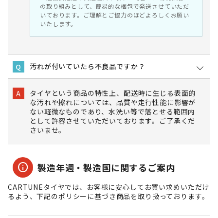
の取り組みとして、簡易的な梱包で発送させていただ
いております。ご理解とご協力のほどよろしくお願い
いたします。
汚れが付いていたら不良品ですか？
Q
タイヤという商品の特性上、配送時に生じる表面的
A
な汚れや擦れについては、品質や走行性能に影響が
ない軽微なものであり、水洗い等で落とせる範囲内
として許容させていただいております。ご了承くだ
さいませ。
info
製造年週・製造国に関するご案内
CARTUNEタイヤでは、お客様に安心してお買い求めいただけ
るよう、下記のポリシーに基づき商品を取り扱っております。