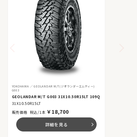
YOKOHAMA
GEOLANDAR M/T(ジオランダーエムティー)
G003
GEOLANDAR M/T G003 31X10.50R15LT 109Q
31X10.50R15LT
￥
18,700
税込/1本
詳細を見る
arrow_forward_ios