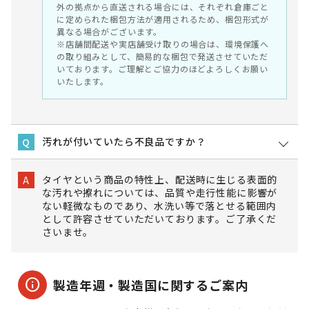
外の拠点から直送される場合には、それぞれ倉庫ごと
に定められた梱包方法が適用されるため、梱包形式が
異なる場合がございます。
※店舗間配送や実店舗受け取りの場合は、環境保護へ
の取り組みとして、簡易的な梱包で発送させていただ
いております。ご理解とご協力のほどよろしくお願い
いたします。
汚れが付いていたら不良品ですか？
Q
タイヤという商品の特性上、配送時に生じる表面的
A
な汚れや擦れについては、品質や走行性能に影響が
ない軽微なものであり、水洗い等で落とせる範囲内
として許容させていただいております。ご了承くだ
さいませ。
info
製造年週・製造国に関するご案内