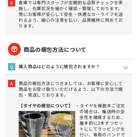
倉庫では専門スタッフが定期的な品質チェックを実
A
施し、在庫状況を細かく確認・管理しております。
常にお客様が安心して安全・快適なカーライフを送
れるよう、細心の注意を払い、品質維持に努めてお
ります。
package_2
商品の梱包方法について
購入商品はどのように梱包されますか？
Q
商品の梱包方法につきましては、お客様に安心して
A
商品をお受け取りいただけるよう、以下の方法で梱
包・発送しております。
【タイヤの梱包について】
タイヤを複数本ご注文
の場合は、輸送時の安
全性を確保するため、
基本的に2本ずつセッ
トにしてラッピングを
行い、専用のバンドで