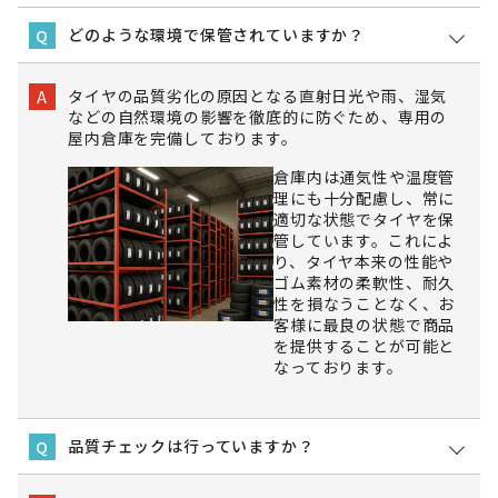
どのような環境で保管されていますか？
Q
タイヤの品質劣化の原因となる直射日光や雨、湿気
A
などの自然環境の影響を徹底的に防ぐため、専用の
屋内倉庫を完備しております。
倉庫内は通気性や温度管
理にも十分配慮し、常に
適切な状態でタイヤを保
管しています。これによ
り、タイヤ本来の性能や
ゴム素材の柔軟性、耐久
性を損なうことなく、お
客様に最良の状態で商品
を提供することが可能と
なっております。
品質チェックは行っていますか？
Q