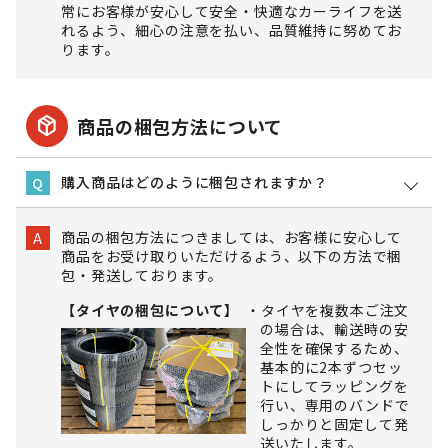
常にお客様が安心して安全・快適なカーライフを送
れるよう、細心の注意を払い、品質維持に努めてお
ります。
package_2
商品の梱包方法について
購入商品はどのように梱包されますか？
Q
商品の梱包方法につきましては、お客様に安心して
A
商品をお受け取りいただけるよう、以下の方法で梱
包・発送しております。
【タイヤの梱包について】
タイヤを複数本ご注文
の場合は、輸送時の安
全性を確保するため、
基本的に2本ずつセッ
トにしてラッピングを
行い、専用のバンドで
しっかりと固定して発
送いたします。