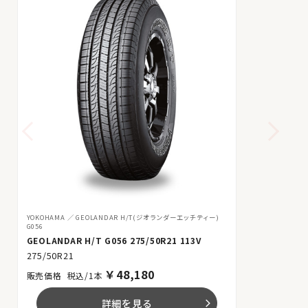
YOKOHAMA
GEOLANDAR H/T(ジオランダーエッチティー)
G056
GEOLANDAR H/T G056 275/50R21 113V
275/50R21
￥
48,180
税込/1本
詳細を見る
arrow_forward_ios