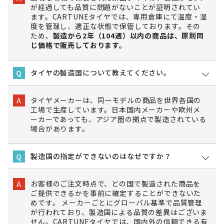
が経過しても品質に問題がないことが証明されてい
ます。CARTUNEタイヤでは、専用倉庫にて温度・湿
度を管理し、適正な状態で保管しております。その
ため、
製造から2年（104週）以内の商品は、原則同
じ価格で販売しております。
タイヤの製造国について教えてください。
Q
タイヤメーカーは、同一モデルの商品を世界各国の
A
工場で生産しています。日本国内メーカーや欧州メ
ーカーであっても、アジア圏の拠点で製造されている
場合があります。
製造国の指定ができないのはなぜですか？
Q
お客様のご注文時点で、どの国で製造された商品を
A
ご提供できるかを事前に確定することができないた
めです。 メーカーごとにグローバル基準で品質管理
が行われており、製造国による品質の差異はございま
せん。CARTUNEタイヤでは、国内外の信頼できる有