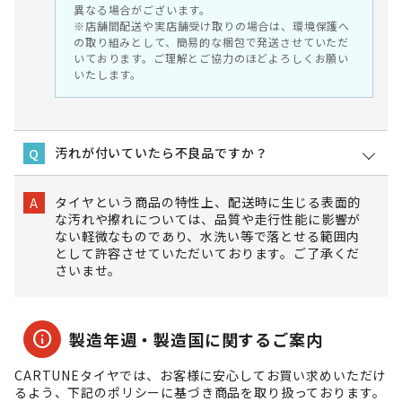
異なる場合がございます。
※店舗間配送や実店舗受け取りの場合は、環境保護へ
の取り組みとして、簡易的な梱包で発送させていただ
いております。ご理解とご協力のほどよろしくお願い
いたします。
汚れが付いていたら不良品ですか？
Q
タイヤという商品の特性上、配送時に生じる表面的
A
な汚れや擦れについては、品質や走行性能に影響が
ない軽微なものであり、水洗い等で落とせる範囲内
として許容させていただいております。ご了承くだ
さいませ。
info
製造年週・製造国に関するご案内
CARTUNEタイヤでは、お客様に安心してお買い求めいただけ
るよう、下記のポリシーに基づき商品を取り扱っております。