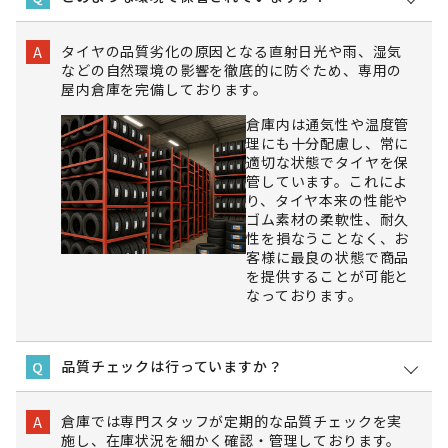
タイヤの品質劣化の原因となる直射日光や雨、湿気
A
などの自然環境の影響を徹底的に防ぐため、専用の
屋内倉庫を完備しております。
倉庫内は通気性や温度管
理にも十分配慮し、常に
適切な状態でタイヤを保
管しています。これによ
り、タイヤ本来の性能や
ゴム素材の柔軟性、耐久
性を損なうことなく、お
客様に最良の状態で商品
を提供することが可能と
なっております。
品質チェックは行っていますか？
Q
倉庫では専門スタッフが定期的な品質チェックを実
A
施し、在庫状況を細かく確認・管理しております。