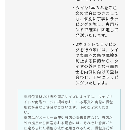
タイヤ1本のみをご注
文の場合につきまして
も、個別に丁寧にラッ
ピングを施し、専用バ
ンドで確実に固定して
発送いたします。
2本セットでラッピン
グを行う際には、タイ
ヤ表面への傷や摩擦を
防止する目的から、タ
イヤの外側となる面同
士を内側に向けて重ね
合わせ、丁寧にラッピ
ングいたします。
※梱包資材の状況や商品サイズによっては、ウェブサ
イトや商品ページに掲載されている写真と実際の梱包
形式が異なる場合がございます。予めご了承くださ
い。
※商品がメーカー倉庫や当店の提携倉庫など、当店以
外の拠点から直送される場合には、それぞれ倉庫ごと
に定められた梱包方法が適用されるため、梱包形式が