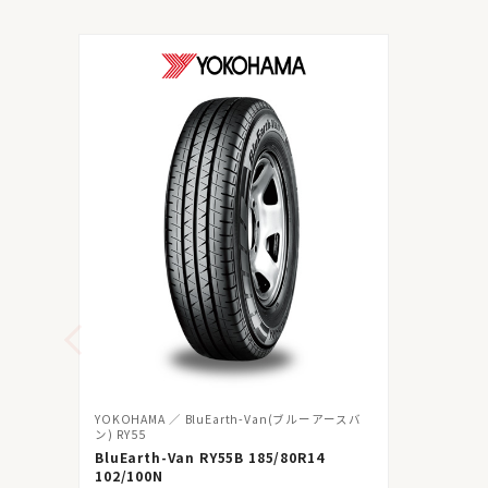
YOKOHAMA
BluEarth-Van(ブルーアースバ
ン) RY55
BluEarth-Van RY55B 185/80R14
102/100N