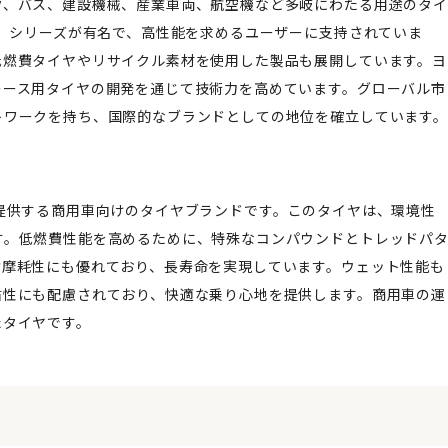
ク、バス、建設機械、産業車両、航空機など多岐にわたる用途のタイ
N」シリーズが有名で、高性能を求めるユーザーに支持されていま
低燃費タイヤやリサイクル素材を使用した製品も展開しています。ヨ
レース用タイヤの開発を通じて技術力を高めています。グローバル市
トワークを持ち、国際的なブランドとしての地位を確立しています。
浜ゴムが提供する商用車向けのタイヤブランドです。このタイヤは、環境性
す。低燃費性能を高めるために、特殊なコンパウンドとトレッドパ
耐摩耗性にも優れており、長寿命を実現しています。ウェット性能も
粛性にも配慮されており、快適な乗り心地を提供します。商用車の運
たタイヤです。