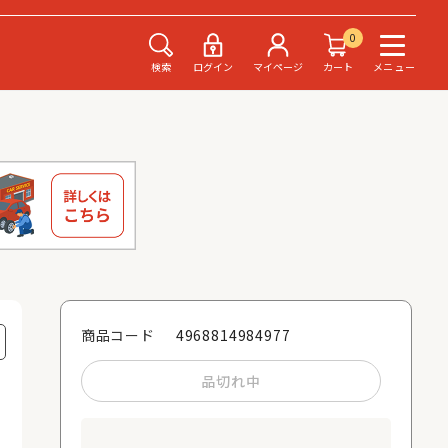
0
検索
ログイン
マイページ
カート
メニュー
4968814984977
商品コード
品切れ中