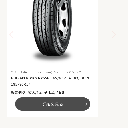
YOKOHAMA
BluEarth-Van(ブルーアースバン) RY55
BluEarth-Van RY55B 185/80R14 102/100N
185/80R14
￥
12,760
税込/1本
詳細を見る
arrow_forward_ios