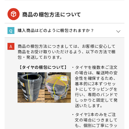
package_2
商品の梱包方法について
購入商品はどのように梱包されますか？
Q
商品の梱包方法につきましては、お客様に安心して
A
商品をお受け取りいただけるよう、以下の方法で梱
包・発送しております。
【タイヤの梱包について】
タイヤを複数本ご注文
の場合は、輸送時の安
全性を確保するため、
基本的に2本ずつセッ
トにしてラッピングを
行い、専用のバンドで
しっかりと固定して発
送いたします。
タイヤ1本のみをご注
文の場合につきまして
も、個別に丁寧にラッ