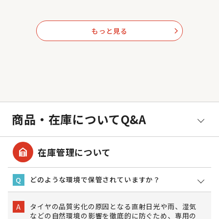
もっと見る
arrow_forward_ios
商品・在庫についてQ&A
garage_home
在庫管理について
どのような環境で保管されていますか？
Q
タイヤの品質劣化の原因となる直射日光や雨、湿気
A
などの自然環境の影響を徹底的に防ぐため、専用の