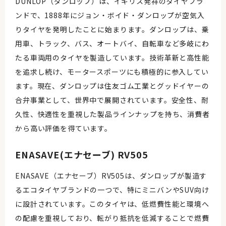
DUNLOP（ダンロップ）は、イギリス発祥のタイヤブラ
ンドで、1888年にジョン・ボイド・ダンロップが空気入
りタイヤを発明したことに始まります。ダンロップは、乗
用車、トラック、バス、オートバイ、自転車など多岐にわ
たる車両用のタイヤを製造しています。技術革新と高性能
を追求し続け、モータースポーツにも積極的に参入してい
ます。現在、ダンロップは住友ゴム工業とグッドイヤーの
合弁事業として、世界中で展開されています。安全性、耐
久性、快適性を重視した製品ラインナップを持ち、消費者
から高い評価を得ています。
ENASAVE(エナセーブ) RV505
ENASAVE（エナセーブ）RV505は、ダンロップが製造す
るエコタイヤブランドの一つで、特にミニバンやSUV向け
に設計されています。このタイヤは、低燃費性能と環境へ
の配慮を重視しており、転がり抵抗を低減することで燃費