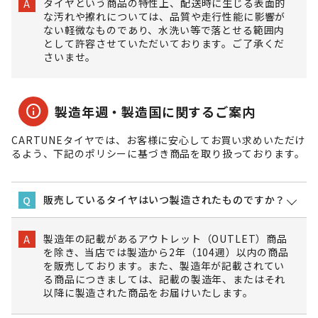
タイヤという商品の特性上、配送時に生じる表面的
A
な汚れや擦れについては、品質や走行性能に影響が
ない軽微なものであり、水洗い等で落とせる範囲内
として許容させていただいております。ご了承くだ
さいませ。
info
製造年週・製造国に関するご案内
CARTUNEタイヤでは、お客様に安心してお買い求めいただけ
るよう、下記のポリシーに基づき商品を取り扱っております。
販売しているタイヤはいつ製造されたものですか？
Q
製造年の記載があるアウトレット（OUTLET）商品
A
を除き、当店では製造から2年（104週）以内の商品
を販売しております。また、製造年が記載されてい
る商品につきましては、記載の製造年、またはそれ
以降に製造された商品をお届けいたします。