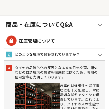
商品・在庫についてQ&A
garage_home
在庫管理について
どのような環境で保管されていますか？
Q
タイヤの品質劣化の原因となる直射日光や雨、湿気
A
などの自然環境の影響を徹底的に防ぐため、専用の
屋内倉庫を完備しております。
倉庫内は通気性や温度管
理にも十分配慮し、常に
適切な状態でタイヤを保
管しています。これによ
り、タイヤ本来の性能や
ゴム素材の柔軟性、耐久