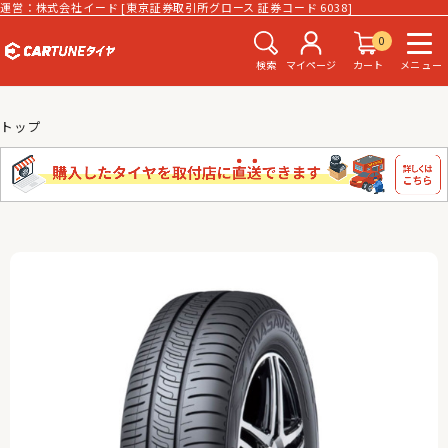
運営：株式会社イード [東京証券取引所グロース 証券コード 6038]
0
検索
マイページ
カート
メニュー
トップ