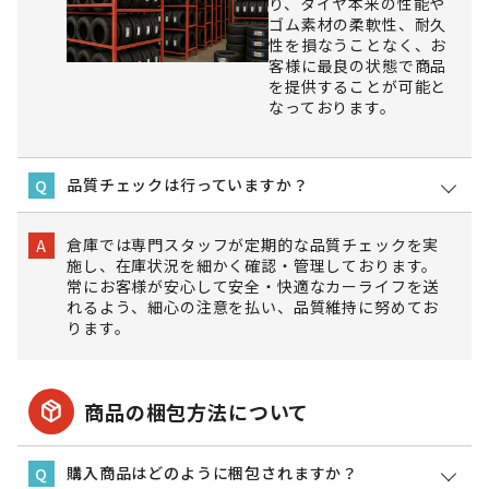
り、タイヤ本来の性能や
ゴム素材の柔軟性、耐久
性を損なうことなく、お
客様に最良の状態で商品
を提供することが可能と
なっております。
品質チェックは行っていますか？
Q
倉庫では専門スタッフが定期的な品質チェックを実
A
施し、在庫状況を細かく確認・管理しております。
常にお客様が安心して安全・快適なカーライフを送
れるよう、細心の注意を払い、品質維持に努めてお
ります。
package_2
商品の梱包方法について
購入商品はどのように梱包されますか？
Q