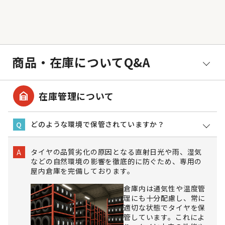
商品・在庫についてQ&A
garage_home
在庫管理について
どのような環境で保管されていますか？
Q
タイヤの品質劣化の原因となる直射日光や雨、湿気
A
などの自然環境の影響を徹底的に防ぐため、専用の
屋内倉庫を完備しております。
倉庫内は通気性や温度管
理にも十分配慮し、常に
適切な状態でタイヤを保
管しています。これによ