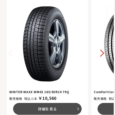
WINTER MAXX WM03 165/65R14 79Q
ComfortCont
￥
10,560
税込/1本
税込
詳細を見る
arrow_forward_ios