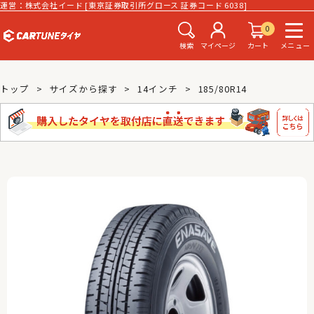
運営：株式会社イード [東京証券取引所グロース 証券コード 6038]
0
検索
マイページ
カート
メニュー
トップ
サイズから探す
14インチ
185/80R14