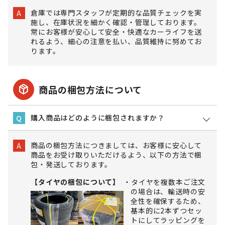
倉庫では専門スタッフが定期的な品質チェックを実
A
施し、在庫状況を細かく確認・管理しております。
常にお客様が安心して安全・快適なカーライフを送
れるよう、細心の注意を払い、品質維持に努めてお
ります。
package_2
商品の梱包方法について
購入商品はどのように梱包されますか？
Q
商品の梱包方法につきましては、お客様に安心して
A
商品をお受け取りいただけるよう、以下の方法で梱
包・発送しております。
【タイヤの梱包について】
タイヤを複数本ご注文
の場合は、輸送時の安
全性を確保するため、
基本的に2本ずつセッ
トにしてラッピングを