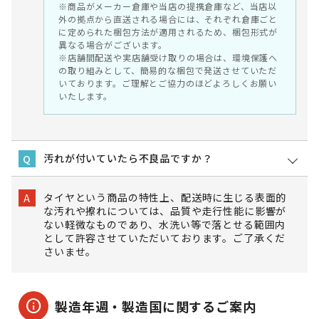
※商品がメーカー倉庫や当店の提携倉庫など、当店以
外の拠点から直送される場合には、それぞれ倉庫ごと
に定められた梱包方法が適用されるため、梱包形式が
異なる場合がございます。
※店舗間配送や実店舗受け取りの場合は、環境保護へ
の取り組みとして、簡易的な梱包で発送させていただ
いております。ご理解とご協力のほどよろしくお願い
いたします。
汚れが付いていたら不良品ですか？
Q
タイヤという商品の特性上、配送時に生じる表面的
A
な汚れや擦れについては、品質や走行性能に影響が
ない軽微なものであり、水洗い等で落とせる範囲内
として許容させていただいております。ご了承くだ
さいませ。
info
製造年週・製造国に関するご案内