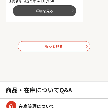
￥
10,560
税込/1本
詳細を見る
arrow_forward_ios
もっと見る
arrow_forward_ios
商品・在庫についてQ&A
garage_home
在庫管理について