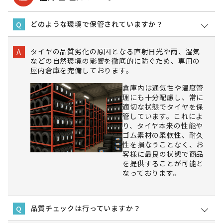
どのような環境で保管されていますか？
Q
タイヤの品質劣化の原因となる直射日光や雨、湿気
A
などの自然環境の影響を徹底的に防ぐため、専用の
屋内倉庫を完備しております。
倉庫内は通気性や温度管
理にも十分配慮し、常に
適切な状態でタイヤを保
管しています。これによ
り、タイヤ本来の性能や
ゴム素材の柔軟性、耐久
性を損なうことなく、お
客様に最良の状態で商品
を提供することが可能と
なっております。
品質チェックは行っていますか？
Q