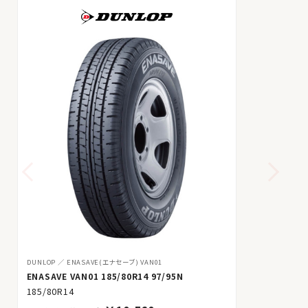
DUNLOP
ENASAVE(エナセーブ) VAN01
ENASAVE VAN01 185/80R14 97/95N
185/80R14