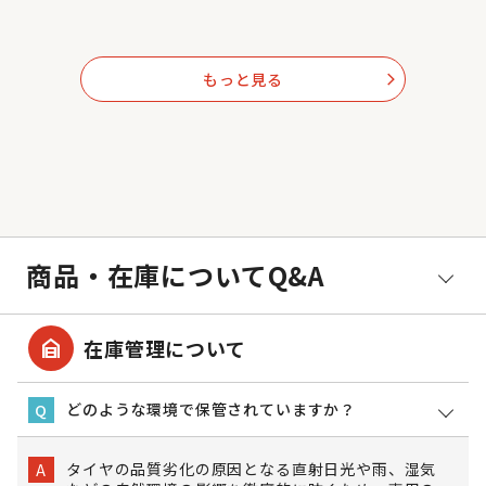
もっと見る
arrow_forward_ios
商品・在庫についてQ&A
garage_home
在庫管理について
どのような環境で保管されていますか？
Q
タイヤの品質劣化の原因となる直射日光や雨、湿気
A