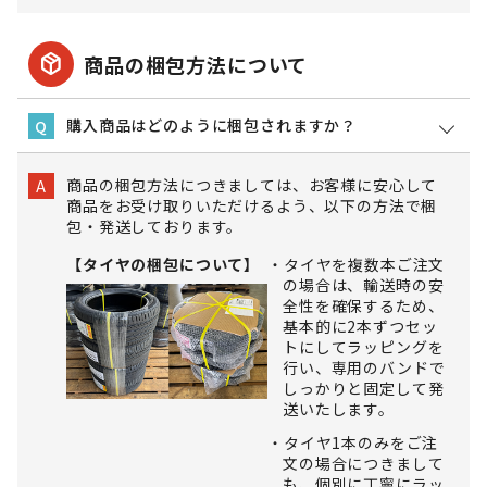
package_2
商品の梱包方法について
購入商品はどのように梱包されますか？
Q
商品の梱包方法につきましては、お客様に安心して
A
商品をお受け取りいただけるよう、以下の方法で梱
包・発送しております。
【タイヤの梱包について】
タイヤを複数本ご注文
の場合は、輸送時の安
全性を確保するため、
基本的に2本ずつセッ
トにしてラッピングを
行い、専用のバンドで
しっかりと固定して発
送いたします。
タイヤ1本のみをご注
文の場合につきまして
も、個別に丁寧にラッ