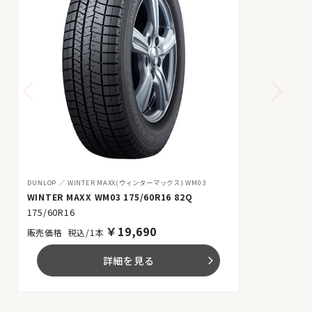
DUNLOP
WINTER MAXX(ウィンターマックス) WM03
WINTER MAXX WM03 175/60R16 82Q
175/60R16
￥
19,690
税込/1本
詳細を見る
arrow_forward_ios