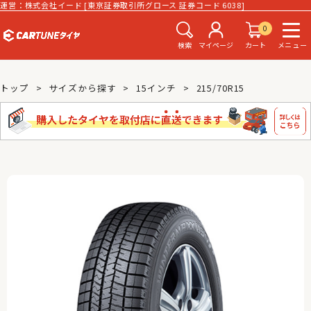
運営：株式会社イード [東京証券取引所グロース 証券コード 6038]
0
検索
マイページ
カート
メニュー
トップ
サイズから探す
15インチ
215/70R15