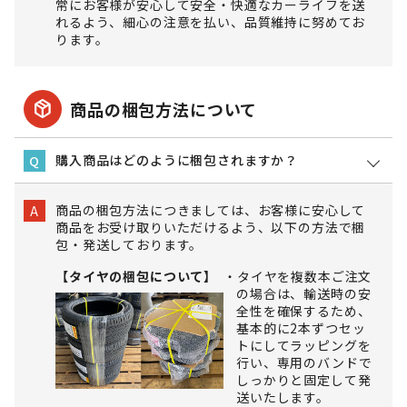
常にお客様が安心して安全・快適なカーライフを送
れるよう、細心の注意を払い、品質維持に努めてお
ります。
package_2
商品の梱包方法について
購入商品はどのように梱包されますか？
Q
商品の梱包方法につきましては、お客様に安心して
A
商品をお受け取りいただけるよう、以下の方法で梱
包・発送しております。
【タイヤの梱包について】
タイヤを複数本ご注文
の場合は、輸送時の安
全性を確保するため、
基本的に2本ずつセッ
トにしてラッピングを
行い、専用のバンドで
しっかりと固定して発
送いたします。