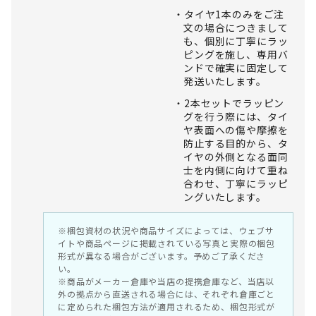
タイヤ1本のみをご注
文の場合につきまして
も、個別に丁寧にラッ
ピングを施し、専用バ
ンドで確実に固定して
発送いたします。
2本セットでラッピン
グを行う際には、タイ
ヤ表面への傷や摩擦を
防止する目的から、タ
イヤの外側となる面同
士を内側に向けて重ね
合わせ、丁寧にラッピ
ングいたします。
※梱包資材の状況や商品サイズによっては、ウェブサ
イトや商品ページに掲載されている写真と実際の梱包
形式が異なる場合がございます。予めご了承くださ
い。
※商品がメーカー倉庫や当店の提携倉庫など、当店以
外の拠点から直送される場合には、それぞれ倉庫ごと
に定められた梱包方法が適用されるため、梱包形式が