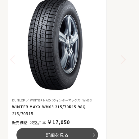
DUNLOP
WINTER MAXX(ウィンターマックス) WM03
WINTER MAXX WM03 215/70R15 98Q
215/70R15
￥
17,050
税込/1本
詳細を見る
arrow_forward_ios