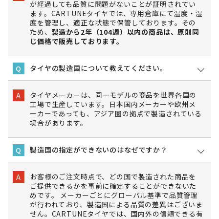
が経過しても品質に問題がないことが証明されてい
ます。CARTUNEタイヤでは、専用倉庫にて温度・湿
度を管理し、適正な状態で保管しております。その
ため、
製造から2年（104週）以内の商品は、原則同
じ価格で販売しております。
タイヤの製造国について教えてください。
Q
タイヤメーカーは、同一モデルの商品を世界各国の
A
工場で生産しています。日本国内メーカーや欧州メ
ーカーであっても、アジア圏の拠点で製造されている
場合があります。
製造国の指定ができないのはなぜですか？
Q
お客様のご注文時点で、どの国で製造された商品を
A
ご提供できるかを事前に確定することができないた
めです。 メーカーごとにグローバル基準で品質管理
が行われており、製造国による品質の差異はございま
せん。CARTUNEタイヤでは、国内外の信頼できる有