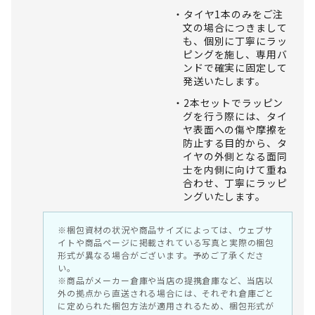
タイヤ1本のみをご注
文の場合につきまして
も、個別に丁寧にラッ
ピングを施し、専用バ
ンドで確実に固定して
発送いたします。
2本セットでラッピン
グを行う際には、タイ
ヤ表面への傷や摩擦を
防止する目的から、タ
イヤの外側となる面同
士を内側に向けて重ね
合わせ、丁寧にラッピ
ングいたします。
※梱包資材の状況や商品サイズによっては、ウェブサ
イトや商品ページに掲載されている写真と実際の梱包
形式が異なる場合がございます。予めご了承くださ
い。
※商品がメーカー倉庫や当店の提携倉庫など、当店以
外の拠点から直送される場合には、それぞれ倉庫ごと
に定められた梱包方法が適用されるため、梱包形式が