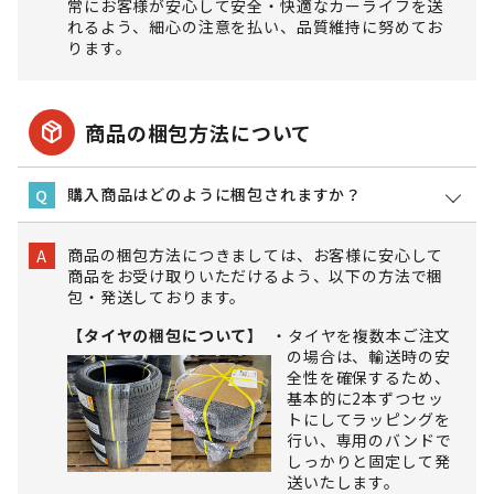
常にお客様が安心して安全・快適なカーライフを送
れるよう、細心の注意を払い、品質維持に努めてお
ります。
package_2
商品の梱包方法について
購入商品はどのように梱包されますか？
Q
商品の梱包方法につきましては、お客様に安心して
A
商品をお受け取りいただけるよう、以下の方法で梱
包・発送しております。
【タイヤの梱包について】
タイヤを複数本ご注文
の場合は、輸送時の安
全性を確保するため、
基本的に2本ずつセッ
トにしてラッピングを
行い、専用のバンドで
しっかりと固定して発
送いたします。