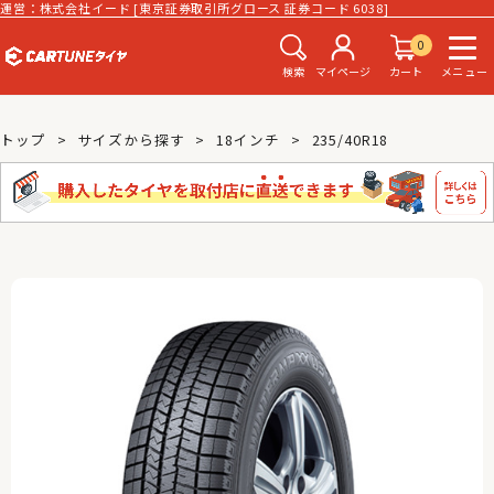
運営：株式会社イード [東京証券取引所グロース 証券コード 6038]
0
検索
マイページ
カート
メニュー
トップ
サイズから探す
18インチ
235/40R18