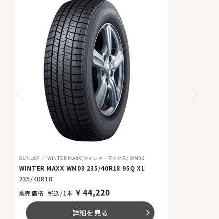
DUNLOP
WINTER MAXX(ウィンターマックス) WM03
WINTER MAXX WM03 235/40R18 95Q XL
235/40R18
￥
44,220
税込/1本
詳細を見る
arrow_forward_ios