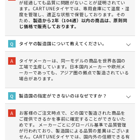
が経過しても品質に問題がないことが証明されてい
ます。CARTUNEタイヤでは、専用倉庫にて温度・湿
度を管理し、適正な状態で保管しております。その
ため、
製造から2年（104週）以内の商品は、原則同
じ価格で販売しております。
タイヤの製造国について教えてください。
Q
タイヤメーカーは、同一モデルの商品を世界各国の
A
工場で生産しています。日本国内メーカーや欧州メ
ーカーであっても、アジア圏の拠点で製造されている
場合があります。
製造国の指定ができないのはなぜですか？
Q
お客様のご注文時点で、どの国で製造された商品を
A
ご提供できるかを事前に確定することができないた
めです。 メーカーごとにグローバル基準で品質管理
が行われており、製造国による品質の差異はございま
せん。CARTUNEタイヤでは、国内外の信頼できる有