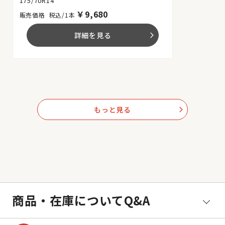
175/70R14
￥
9,680
税込/1本
詳細を見る
arrow_forward_ios
もっと見る
arrow_forward_ios
商品・在庫についてQ&A