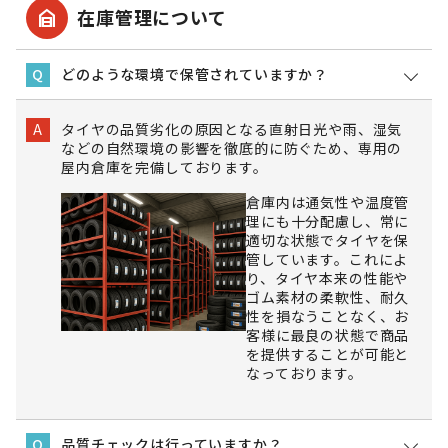
garage_home
在庫管理について
どのような環境で保管されていますか？
Q
タイヤの品質劣化の原因となる直射日光や雨、湿気
A
などの自然環境の影響を徹底的に防ぐため、専用の
屋内倉庫を完備しております。
倉庫内は通気性や温度管
理にも十分配慮し、常に
適切な状態でタイヤを保
管しています。これによ
り、タイヤ本来の性能や
ゴム素材の柔軟性、耐久
性を損なうことなく、お
客様に最良の状態で商品
を提供することが可能と
なっております。
品質チェックは行っていますか？
Q