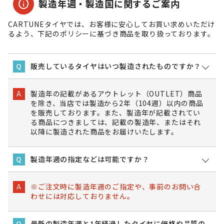
info
製造年週・製造国に関するご案内
CARTUNEタイヤでは、お客様に安心してお買い求めいただけ
るよう、下記のポリシーに基づき商品を取り扱っております。
販売しているタイヤはいつ製造されたものですか？
Q
製造年の記載があるアウトレット（OUTLET）商品
A
を除き、当店では製造から2年（104週）以内の商品
を販売しております。また、製造年が記載されてい
る商品につきましては、記載の製造年、またはそれ
以降に製造された商品をお届けいたします。
製造年週の指定などは可能ですか？
Q
※ご注文時に製造年週のご指定や、事前のお問い合
A
わせには対応しておりません。
最新の製造年週と1年経過したタイヤに価格や品質の
Q