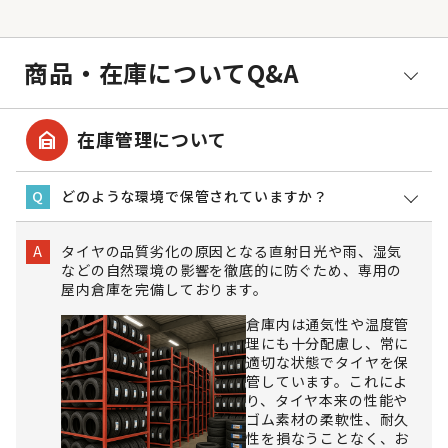
商品・在庫についてQ&A
garage_home
在庫管理について
どのような環境で保管されていますか？
Q
タイヤの品質劣化の原因となる直射日光や雨、湿気
A
などの自然環境の影響を徹底的に防ぐため、専用の
屋内倉庫を完備しております。
倉庫内は通気性や温度管
理にも十分配慮し、常に
適切な状態でタイヤを保
管しています。これによ
り、タイヤ本来の性能や
ゴム素材の柔軟性、耐久
性を損なうことなく、お