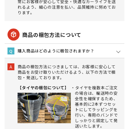
常にお客様が安心して安全・快適なカーライフを送
れるよう、細心の注意を払い、品質維持に努めてお
ります。
package_2
商品の梱包方法について
購入商品はどのように梱包されますか？
Q
商品の梱包方法につきましては、お客様に安心して
A
商品をお受け取りいただけるよう、以下の方法で梱
包・発送しております。
【タイヤの梱包について】
タイヤを複数本ご注文
の場合は、輸送時の安
全性を確保するため、
基本的に2本ずつセッ
トにしてラッピングを
行い、専用のバンドで
しっかりと固定して発
送いたします。