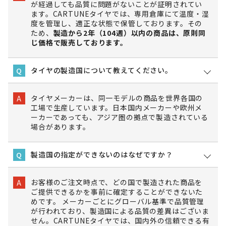
が経過しても品質に問題がないことが証明されてい
ます。CARTUNEタイヤでは、専用倉庫にて温度・湿
度を管理し、適正な状態で保管しております。その
ため、
製造から2年（104週）以内の商品は、原則同
じ価格で販売しております。
タイヤの製造国について教えてください。
Q
タイヤメーカーは、同一モデルの商品を世界各国の
A
工場で生産しています。日本国内メーカーや欧州メ
ーカーであっても、アジア圏の拠点で製造されている
場合があります。
製造国の指定ができないのはなぜですか？
Q
お客様のご注文時点で、どの国で製造された商品を
A
ご提供できるかを事前に確定することができないた
めです。 メーカーごとにグローバル基準で品質管理
が行われており、製造国による品質の差異はございま
せん。CARTUNEタイヤでは、国内外の信頼できる有