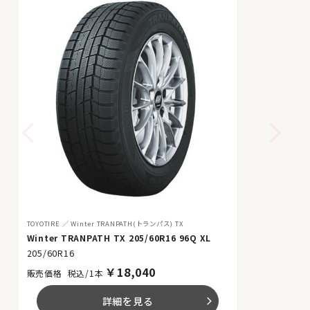
TOYOTIRE
Winter TRANPATH(トランパス) TX
Winter TRANPATH TX 205/60R16 96Q XL
205/60R16
￥
18,040
税込/1本
詳細を見る
arrow_forward_ios