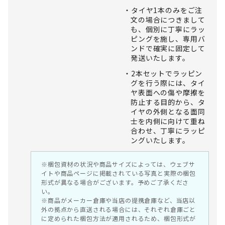
タイヤ1本のみをご注
文の場合につきまして
も、個別に丁寧にラッ
ピングを施し、専用バ
ンドで確実に固定して
発送いたします。
2本セットでラッピン
グを行う際には、タイ
ヤ表面への傷や摩擦を
防止する目的から、タ
イヤの外側となる面同
士を内側に向けて重ね
合わせ、丁寧にラッピ
ングいたします。
※梱包資材の状況や商品サイズによっては、ウェブサ
イトや商品ページに掲載されている写真と実際の梱包
形式が異なる場合がございます。予めご了承くださ
い。
※商品がメーカー倉庫や当店の提携倉庫など、当店以
外の拠点から直送される場合には、それぞれ倉庫ごと
に定められた梱包方法が適用されるため、梱包形式が