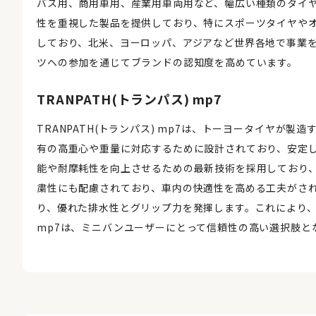
バス用、商用車用、産業用車両用など、幅広い種類のタイ
性を重視した製品を提供しており、特にスポーツタイヤや
しており、北米、ヨーロッパ、アジアなど世界各地で事業
ツへの参加を通じてブランドの認知度を高めています。
TRANPATH(トランパス) mp7
TRANPATH(トランパス) mp7は、トーヨータイヤが
有の高重心や重量に対応するために設計されており、安定し
能や耐摩耗性を向上させるための最新技術を採用しており
粛性にも配慮されており、車内の快適性を高める工夫がさ
り、優れた排水性とグリップ力を発揮します。これにより、さ
mp7は、ミニバンユーザーにとって信頼性の高い選択肢と