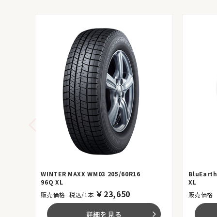
WINTER MAXX WM03 205/60R16
BluEarth
96Q XL
XL
￥
23,650
税込/1本
詳細を見る
arrow_forward_ios