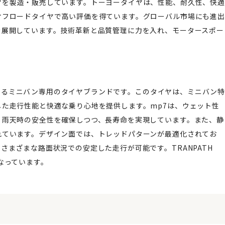
ヤを製造・販売しています。トーヨータイヤは、性能、耐久性、快適
オフロードタイヤで高い評価を得ています。グローバル市場にも進出
を展開しています。技術革新と品質管理に力を入れ、モータースポー
製造するミニバン専用のタイヤブランドです。このタイヤは、ミニバン
た走行性能と快適な乗り心地を提供します。mp7は、ウェット性
、雨天時の安全性を確保しつつ、長寿命を実現しています。また、静
れています。デザイン面では、トレッドパターンが最適化されてお
まざまな路面状況での安定した走行が可能です。TRANPATH
なっています。