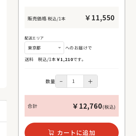
￥
11,550
税込/1本
配送エリア
へのお届けで
送料 税込/
1
本
￥
1,210
です。
−
＋
数量
￥
12,760
合計
(税込)
カートに追加