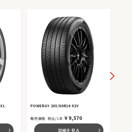
 XL
POWERGY 205/60R16 92V
ENASA
￥
9,570
税込/1本
詳細を見る
arrow_forward_ios
arrow_forward_ios