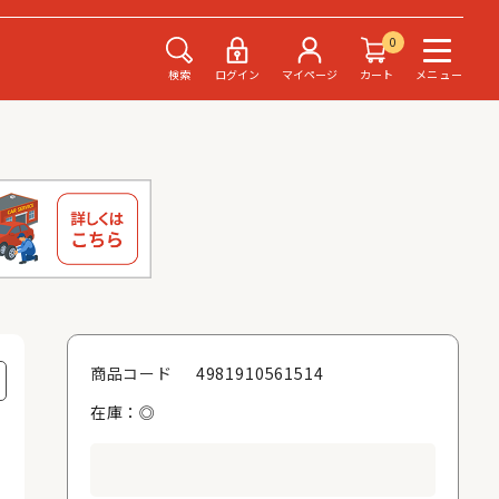
0
検索
ログイン
マイページ
カート
メニュー
4981910561514
商品コード
在庫：◎