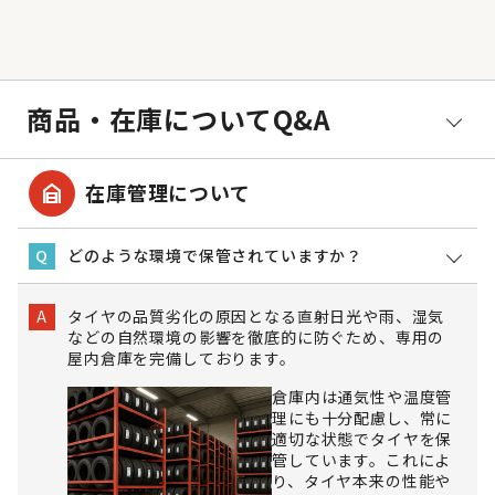
商品・在庫についてQ&A
garage_home
在庫管理について
どのような環境で保管されていますか？
Q
タイヤの品質劣化の原因となる直射日光や雨、湿気
A
などの自然環境の影響を徹底的に防ぐため、専用の
屋内倉庫を完備しております。
倉庫内は通気性や温度管
理にも十分配慮し、常に
適切な状態でタイヤを保
管しています。これによ
り、タイヤ本来の性能や