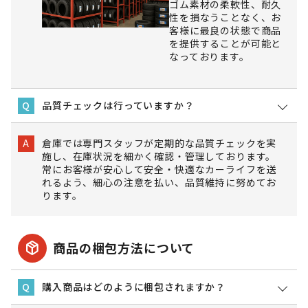
ゴム素材の柔軟性、耐久
性を損なうことなく、お
客様に最良の状態で商品
を提供することが可能と
なっております。
品質チェックは行っていますか？
Q
倉庫では専門スタッフが定期的な品質チェックを実
A
施し、在庫状況を細かく確認・管理しております。
常にお客様が安心して安全・快適なカーライフを送
れるよう、細心の注意を払い、品質維持に努めてお
ります。
package_2
商品の梱包方法について
購入商品はどのように梱包されますか？
Q