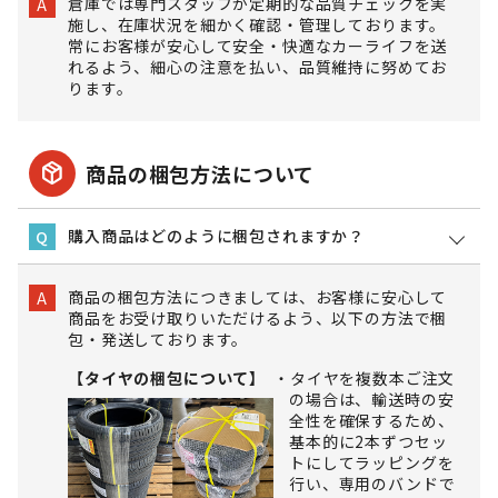
倉庫では専門スタッフが定期的な品質チェックを実
A
施し、在庫状況を細かく確認・管理しております。
常にお客様が安心して安全・快適なカーライフを送
れるよう、細心の注意を払い、品質維持に努めてお
ります。
package_2
商品の梱包方法について
購入商品はどのように梱包されますか？
Q
商品の梱包方法につきましては、お客様に安心して
A
商品をお受け取りいただけるよう、以下の方法で梱
包・発送しております。
【タイヤの梱包について】
タイヤを複数本ご注文
の場合は、輸送時の安
全性を確保するため、
基本的に2本ずつセッ
トにしてラッピングを
行い、専用のバンドで