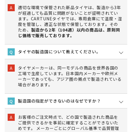
適切な環境で保管された新品タイヤは、製造から3年
A
が経過しても品質に問題がないことが証明されてい
ます。CARTUNEタイヤでは、専用倉庫にて温度・湿
度を管理し、適正な状態で保管しております。その
ため、
製造から2年（104週）以内の商品は、原則同
じ価格で販売しております。
タイヤの製造国について教えてください。
Q
タイヤメーカーは、同一モデルの商品を世界各国の
A
工場で生産しています。日本国内メーカーや欧州メ
ーカーであっても、アジア圏の拠点で製造されている
場合があります。
製造国の指定ができないのはなぜですか？
Q
お客様のご注文時点で、どの国で製造された商品を
A
ご提供できるかを事前に確定することができないた
めです。 メーカーごとにグローバル基準で品質管理