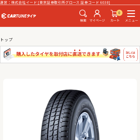
運営：株式会社イード [東京証券取引所グロース 証券コード 6038]
0
検索
マイページ
カート
メニュー
トップ