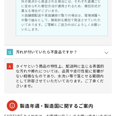
外の拠点から直送される場合には、それぞれ倉庫ごと
に定められた梱包方法が適用されるため、梱包形式が
異なる場合がございます。
※店舗間配送や実店舗受け取りの場合は、環境保護へ
の取り組みとして、簡易的な梱包で発送させていただ
いております。ご理解とご協力のほどよろしくお願い
いたします。
汚れが付いていたら不良品ですか？
Q
タイヤという商品の特性上、配送時に生じる表面的
A
な汚れや擦れについては、品質や走行性能に影響が
ない軽微なものであり、水洗い等で落とせる範囲内
として許容させていただいております。ご了承くだ
さいませ。
info
製造年週・製造国に関するご案内