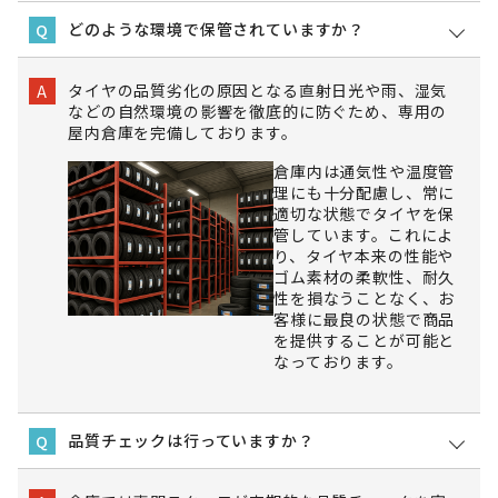
どのような環境で保管されていますか？
Q
タイヤの品質劣化の原因となる直射日光や雨、湿気
A
などの自然環境の影響を徹底的に防ぐため、専用の
屋内倉庫を完備しております。
倉庫内は通気性や温度管
理にも十分配慮し、常に
適切な状態でタイヤを保
管しています。これによ
り、タイヤ本来の性能や
ゴム素材の柔軟性、耐久
性を損なうことなく、お
客様に最良の状態で商品
を提供することが可能と
なっております。
品質チェックは行っていますか？
Q