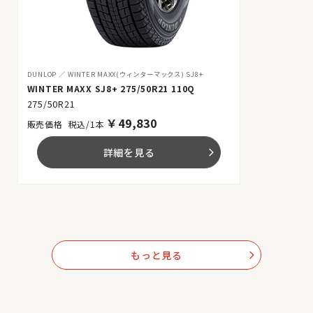
DUNLOP
WINTER MAXX(ウィンターマックス) SJ8+
WINTER MAXX SJ8+ 275/50R21 110Q
275/50R21
￥
49,830
税込/1本
詳細を見る
arrow_forward_ios
もっと見る
arrow_forward_ios