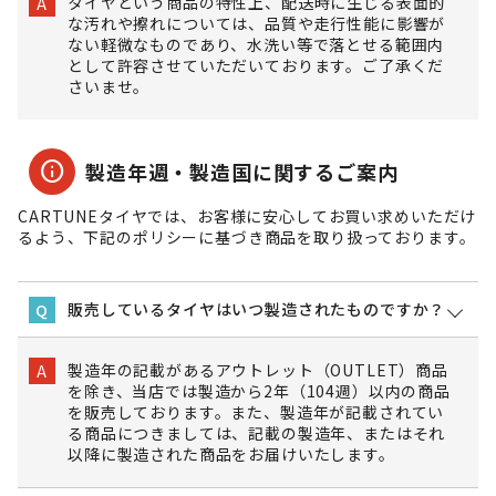
タイヤという商品の特性上、配送時に生じる表面的
A
な汚れや擦れについては、品質や走行性能に影響が
ない軽微なものであり、水洗い等で落とせる範囲内
として許容させていただいております。ご了承くだ
さいませ。
info
製造年週・製造国に関するご案内
CARTUNEタイヤでは、お客様に安心してお買い求めいただけ
るよう、下記のポリシーに基づき商品を取り扱っております。
販売しているタイヤはいつ製造されたものですか？
Q
製造年の記載があるアウトレット（OUTLET）商品
A
を除き、当店では製造から2年（104週）以内の商品
を販売しております。また、製造年が記載されてい
る商品につきましては、記載の製造年、またはそれ
以降に製造された商品をお届けいたします。