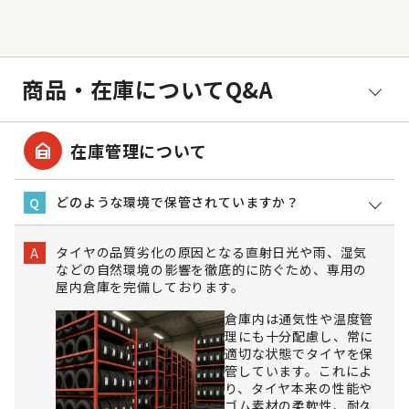
商品・在庫についてQ&A
garage_home
在庫管理について
どのような環境で保管されていますか？
Q
タイヤの品質劣化の原因となる直射日光や雨、湿気
A
などの自然環境の影響を徹底的に防ぐため、専用の
屋内倉庫を完備しております。
倉庫内は通気性や温度管
理にも十分配慮し、常に
適切な状態でタイヤを保
管しています。これによ
り、タイヤ本来の性能や
ゴム素材の柔軟性、耐久