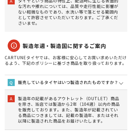
タイヤという商品の特性上、配送時に生じる表面的
A
な汚れや擦れについては、品質や走行性能に影響が
ない軽微なものであり、水洗い等で落とせる範囲内
として許容させていただいております。ご了承くだ
さいませ。
info
製造年週・製造国に関するご案内
CARTUNEタイヤでは、お客様に安心してお買い求めいただけ
るよう、下記のポリシーに基づき商品を取り扱っております。
販売しているタイヤはいつ製造されたものですか？
Q
製造年の記載があるアウトレット（OUTLET）商品
A
を除き、当店では製造から2年（104週）以内の商品
を販売しております。また、製造年が記載されてい
る商品につきましては、記載の製造年、またはそれ
以降に製造された商品をお届けいたします。