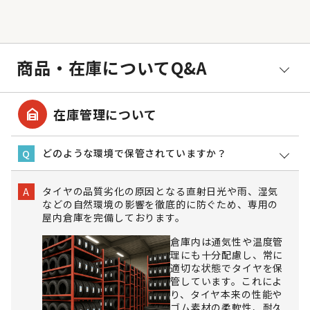
商品・在庫についてQ&A
garage_home
在庫管理について
どのような環境で保管されていますか？
Q
タイヤの品質劣化の原因となる直射日光や雨、湿気
A
などの自然環境の影響を徹底的に防ぐため、専用の
屋内倉庫を完備しております。
倉庫内は通気性や温度管
理にも十分配慮し、常に
適切な状態でタイヤを保
管しています。これによ
り、タイヤ本来の性能や
ゴム素材の柔軟性、耐久