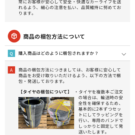
常にお客様が安心して安全・快適なカーライフを送
れるよう、細心の注意を払い、品質維持に努めてお
ります。
package_2
商品の梱包方法について
購入商品はどのように梱包されますか？
Q
商品の梱包方法につきましては、お客様に安心して
A
商品をお受け取りいただけるよう、以下の方法で梱
包・発送しております。
【タイヤの梱包について】
タイヤを複数本ご注文
の場合は、輸送時の安
全性を確保するため、
基本的に2本ずつセッ
トにしてラッピングを
行い、専用のバンドで
しっかりと固定して発
送いたします。