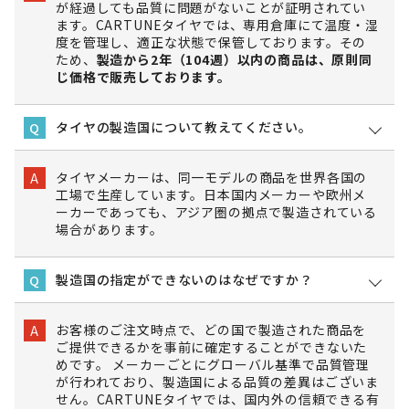
が経過しても品質に問題がないことが証明されてい
ます。CARTUNEタイヤでは、専用倉庫にて温度・湿
度を管理し、適正な状態で保管しております。その
ため、
製造から2年（104週）以内の商品は、原則同
じ価格で販売しております。
タイヤの製造国について教えてください。
Q
タイヤメーカーは、同一モデルの商品を世界各国の
A
工場で生産しています。日本国内メーカーや欧州メ
ーカーであっても、アジア圏の拠点で製造されている
場合があります。
製造国の指定ができないのはなぜですか？
Q
お客様のご注文時点で、どの国で製造された商品を
A
ご提供できるかを事前に確定することができないた
めです。 メーカーごとにグローバル基準で品質管理
が行われており、製造国による品質の差異はございま
せん。CARTUNEタイヤでは、国内外の信頼できる有