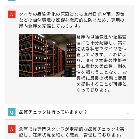
タイヤの品質劣化の原因となる直射日光や雨、湿気
A
などの自然環境の影響を徹底的に防ぐため、専用の
屋内倉庫を完備しております。
倉庫内は通気性や温度管
理にも十分配慮し、常に
適切な状態でタイヤを保
管しています。これによ
り、タイヤ本来の性能や
ゴム素材の柔軟性、耐久
性を損なうことなく、お
客様に最良の状態で商品
を提供することが可能と
なっております。
品質チェックは行っていますか？
Q
倉庫では専門スタッフが定期的な品質チェックを実
A
施し、在庫状況を細かく確認・管理しております。