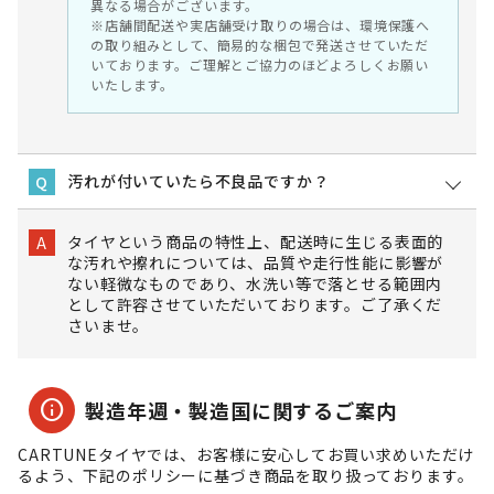
異なる場合がございます。
※店舗間配送や実店舗受け取りの場合は、環境保護へ
の取り組みとして、簡易的な梱包で発送させていただ
いております。ご理解とご協力のほどよろしくお願い
いたします。
汚れが付いていたら不良品ですか？
Q
タイヤという商品の特性上、配送時に生じる表面的
A
な汚れや擦れについては、品質や走行性能に影響が
ない軽微なものであり、水洗い等で落とせる範囲内
として許容させていただいております。ご了承くだ
さいませ。
info
製造年週・製造国に関するご案内
CARTUNEタイヤでは、お客様に安心してお買い求めいただけ
るよう、下記のポリシーに基づき商品を取り扱っております。