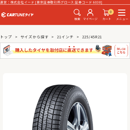
運営：株式会社イード [東京証券取引所グロース 証券コード 6038]
0
検索
マイページ
カート
メニュー
トップ
サイズから探す
21インチ
225/45R21