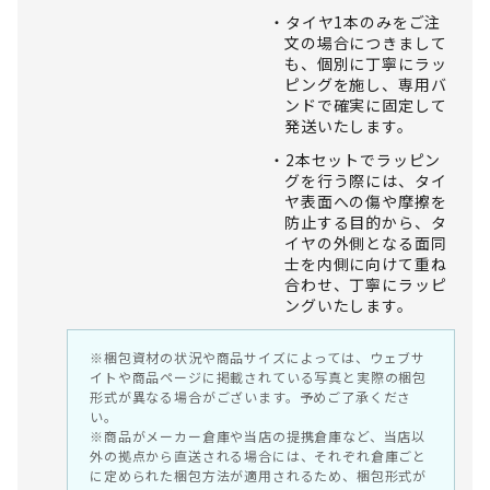
タイヤ1本のみをご注
文の場合につきまして
も、個別に丁寧にラッ
ピングを施し、専用バ
ンドで確実に固定して
発送いたします。
2本セットでラッピン
グを行う際には、タイ
ヤ表面への傷や摩擦を
防止する目的から、タ
イヤの外側となる面同
士を内側に向けて重ね
合わせ、丁寧にラッピ
ングいたします。
※梱包資材の状況や商品サイズによっては、ウェブサ
イトや商品ページに掲載されている写真と実際の梱包
形式が異なる場合がございます。予めご了承くださ
い。
※商品がメーカー倉庫や当店の提携倉庫など、当店以
外の拠点から直送される場合には、それぞれ倉庫ごと
に定められた梱包方法が適用されるため、梱包形式が