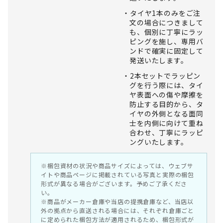
タイヤ1本のみをご注
文の場合につきまして
も、個別に丁寧にラッ
ピングを施し、専用バ
ンドで確実に固定して
発送いたします。
2本セットでラッピン
グを行う際には、タイ
ヤ表面への傷や摩擦を
防止する目的から、タ
イヤの外側となる面同
士を内側に向けて重ね
合わせ、丁寧にラッピ
ングいたします。
※梱包資材の状況や商品サイズによっては、ウェブサ
イトや商品ページに掲載されている写真と実際の梱包
形式が異なる場合がございます。予めご了承くださ
い。
※商品がメーカー倉庫や当店の提携倉庫など、当店以
外の拠点から直送される場合には、それぞれ倉庫ごと
に定められた梱包方法が適用されるため、梱包形式が