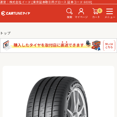
運営：株式会社イード [東京証券取引所グロース 証券コード 6038]
0
検索
マイページ
カート
メニュー
トップ