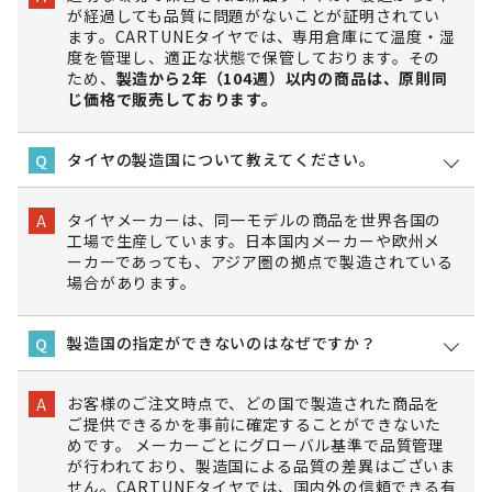
が経過しても品質に問題がないことが証明されてい
ます。CARTUNEタイヤでは、専用倉庫にて温度・湿
度を管理し、適正な状態で保管しております。その
ため、
製造から2年（104週）以内の商品は、原則同
じ価格で販売しております。
タイヤの製造国について教えてください。
Q
タイヤメーカーは、同一モデルの商品を世界各国の
A
工場で生産しています。日本国内メーカーや欧州メ
ーカーであっても、アジア圏の拠点で製造されている
場合があります。
製造国の指定ができないのはなぜですか？
Q
お客様のご注文時点で、どの国で製造された商品を
A
ご提供できるかを事前に確定することができないた
めです。 メーカーごとにグローバル基準で品質管理
が行われており、製造国による品質の差異はございま
せん。CARTUNEタイヤでは、国内外の信頼できる有