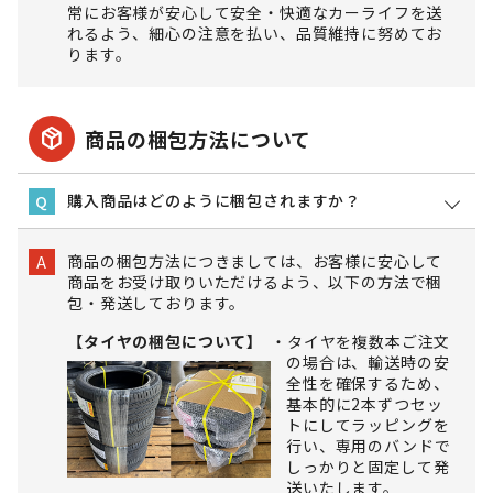
常にお客様が安心して安全・快適なカーライフを送
れるよう、細心の注意を払い、品質維持に努めてお
ります。
package_2
商品の梱包方法について
購入商品はどのように梱包されますか？
Q
商品の梱包方法につきましては、お客様に安心して
A
商品をお受け取りいただけるよう、以下の方法で梱
包・発送しております。
【タイヤの梱包について】
タイヤを複数本ご注文
の場合は、輸送時の安
全性を確保するため、
基本的に2本ずつセッ
トにしてラッピングを
行い、専用のバンドで
しっかりと固定して発
送いたします。