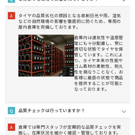
タイヤの品質劣化の原因となる直射日光や雨、湿気
A
などの自然環境の影響を徹底的に防ぐため、専用の
屋内倉庫を完備しております。
倉庫内は通気性や温度管
理にも十分配慮し、常に
適切な状態でタイヤを保
管しています。これによ
り、タイヤ本来の性能や
ゴム素材の柔軟性、耐久
性を損なうことなく、お
客様に最良の状態で商品
を提供することが可能と
なっております。
品質チェックは行っていますか？
Q
倉庫では専門スタッフが定期的な品質チェックを実
A
施し、在庫状況を細かく確認・管理しております。