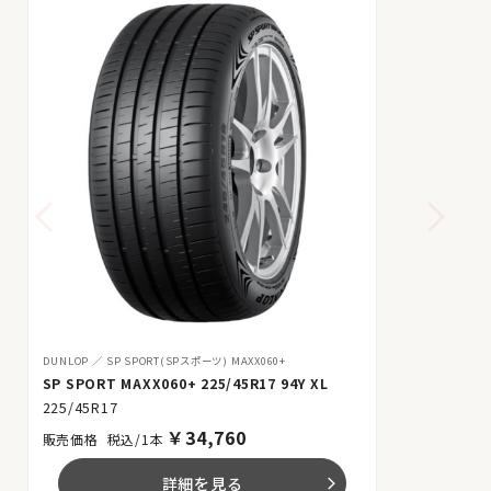
DUNLOP
SP SPORT(SPスポーツ) MAXX060+
SP SPORT MAXX060+ 225/45R17 94Y XL
225/45R17
￥
34,760
税込/1本
詳細を見る
arrow_forward_ios