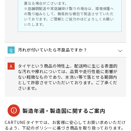
異なる場合がございます。
※店舗間配送や実店舗受け取りの場合は、環境保護へ
の取り組みとして、簡易的な梱包で発送させていただ
いております。ご理解とご協力のほどよろしくお願い
いたします。
汚れが付いていたら不良品ですか？
Q
タイヤという商品の特性上、配送時に生じる表面的
A
な汚れや擦れについては、品質や走行性能に影響が
ない軽微なものであり、水洗い等で落とせる範囲内
として許容させていただいております。ご了承くだ
さいませ。
info
製造年週・製造国に関するご案内
CARTUNEタイヤでは、お客様に安心してお買い求めいただけ
るよう、下記のポリシーに基づき商品を取り扱っております。