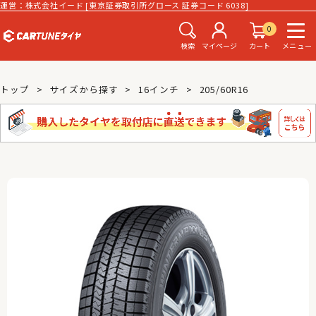
運営：株式会社イード [東京証券取引所グロース 証券コード 6038]
0
検索
マイページ
カート
メニュー
トップ
サイズから探す
16インチ
205/60R16