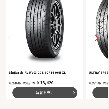
BluEarth-RV RV03 205/60R16 96H XL
ULTRA*SPEED
￥
13,420
税込/1本
税込
詳細を見る
arrow_forward_ios