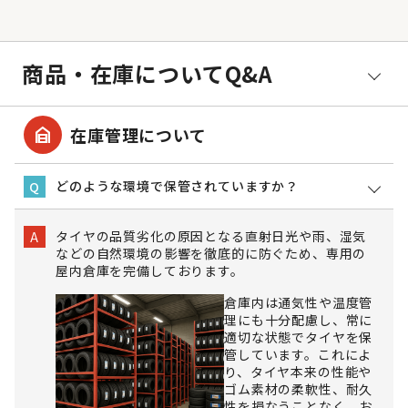
商品・在庫についてQ&A
garage_home
在庫管理について
どのような環境で保管されていますか？
Q
タイヤの品質劣化の原因となる直射日光や雨、湿気
A
などの自然環境の影響を徹底的に防ぐため、専用の
屋内倉庫を完備しております。
倉庫内は通気性や温度管
理にも十分配慮し、常に
適切な状態でタイヤを保
管しています。これによ
り、タイヤ本来の性能や
ゴム素材の柔軟性、耐久
性を損なうことなく、お