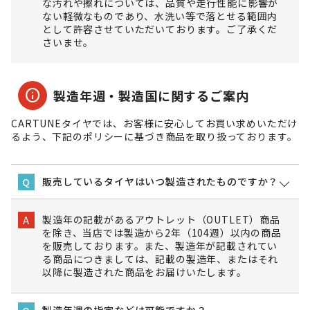
な汚れや擦れについては、品質や走行性能に影響が
ない軽微なものであり、水洗い等で落とせる範囲内
として許容させていただいております。ご了承くだ
さいませ。
info
製造年週・製造国に関するご案内
CARTUNEタイヤでは、お客様に安心してお買い求めいただけ
るよう、下記のポリシーに基づき商品を取り扱っております。
販売しているタイヤはいつ製造されたものですか？
Q
製造年の記載があるアウトレット（OUTLET）商品
A
を除き、当店では製造から2年（104週）以内の商品
を販売しております。また、製造年が記載されてい
る商品につきましては、記載の製造年、またはそれ
以降に製造された商品をお届けいたします。