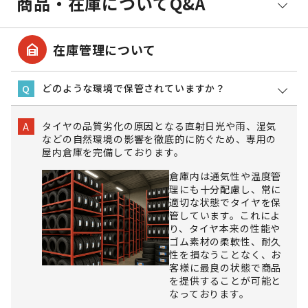
商品・在庫についてQ&A
garage_home
在庫管理について
どのような環境で保管されていますか？
Q
タイヤの品質劣化の原因となる直射日光や雨、湿気
A
などの自然環境の影響を徹底的に防ぐため、専用の
屋内倉庫を完備しております。
倉庫内は通気性や温度管
理にも十分配慮し、常に
適切な状態でタイヤを保
管しています。これによ
り、タイヤ本来の性能や
ゴム素材の柔軟性、耐久
性を損なうことなく、お
客様に最良の状態で商品
を提供することが可能と
なっております。