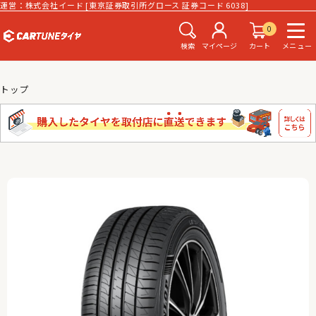
運営：株式会社イード [東京証券取引所グロース 証券コード 6038]
0
検索
マイページ
カート
メニュー
トップ