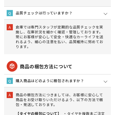
品質チェックは行っていますか？
Q
倉庫では専門スタッフが定期的な品質チェックを実
A
施し、在庫状況を細かく確認・管理しております。
常にお客様が安心して安全・快適なカーライフを送
れるよう、細心の注意を払い、品質維持に努めてお
ります。
package_2
商品の梱包方法について
購入商品はどのように梱包されますか？
Q
商品の梱包方法につきましては、お客様に安心して
A
商品をお受け取りいただけるよう、以下の方法で梱
包・発送しております。
【タイヤの梱包について】
タイヤを複数本ご注文