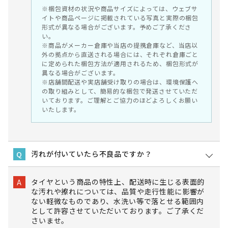
※梱包資材の状況や商品サイズによっては、ウェブサ
イトや商品ページに掲載されている写真と実際の梱包
形式が異なる場合がございます。予めご了承くださ
い。
※商品がメーカー倉庫や当店の提携倉庫など、当店以
外の拠点から直送される場合には、それぞれ倉庫ごと
に定められた梱包方法が適用されるため、梱包形式が
異なる場合がございます。
※店舗間配送や実店舗受け取りの場合は、環境保護へ
の取り組みとして、簡易的な梱包で発送させていただ
いております。ご理解とご協力のほどよろしくお願い
いたします。
汚れが付いていたら不良品ですか？
Q
タイヤという商品の特性上、配送時に生じる表面的
A
な汚れや擦れについては、品質や走行性能に影響が
ない軽微なものであり、水洗い等で落とせる範囲内
として許容させていただいております。ご了承くだ
さいませ。