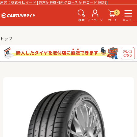
運営：株式会社イード [東京証券取引所グロース 証券コード 6038]
0
検索
マイページ
カート
メニュー
トップ