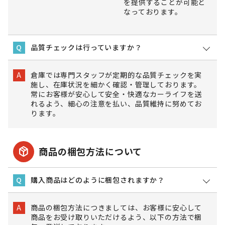
を提供することが可能と
なっております。
品質チェックは行っていますか？
Q
倉庫では専門スタッフが定期的な品質チェックを実
A
施し、在庫状況を細かく確認・管理しております。
常にお客様が安心して安全・快適なカーライフを送
れるよう、細心の注意を払い、品質維持に努めてお
ります。
package_2
商品の梱包方法について
購入商品はどのように梱包されますか？
Q
商品の梱包方法につきましては、お客様に安心して
A
商品をお受け取りいただけるよう、以下の方法で梱