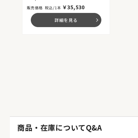
￥
35,530
税込/1本
詳細を見る
arrow_forward_ios
商品・在庫についてQ&A