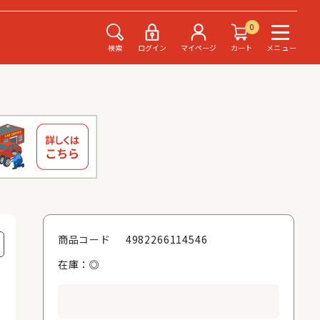
0
検索
ログイン
マイページ
カート
メニュー
4982266114546
商品コード
在庫：◎