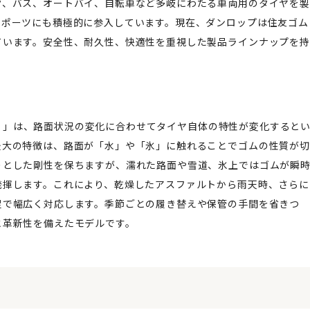
ク、バス、オートバイ、自転車など多岐にわたる車両用のタイヤを製
スポーツにも積極的に参入しています。現在、ダンロップは住友ゴム
ています。安全性、耐久性、快適性を重視した製品ラインナップを持
ザー）」は、路面状況の変化に合わせてタイヤ自体の特性が変化すると
最大の特徴は、路面が「水」や「氷」に触れることでゴムの性質が切
りとした剛性を保ちますが、濡れた路面や雪道、氷上ではゴムが瞬
発揮します。これにより、乾燥したアスファルトから雨天時、さらに
足で幅広く対応します。季節ごとの履き替えや保管の手間を省きつ
と革新性を備えたモデルです。