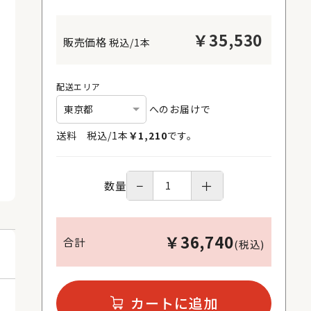
￥
35,530
税込/1本
配送エリア
へのお届けで
送料 税込/
1
本
￥
1,210
です。
−
＋
数量
￥
36,740
合計
(税込)
カートに追加