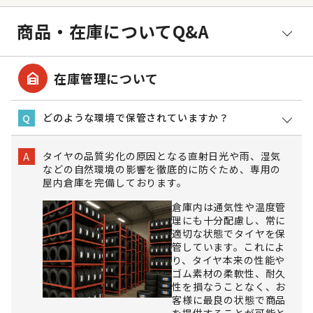
商品・在庫についてQ&A
garage_home
在庫管理について
どのような環境で保管されていますか？
Q
タイヤの品質劣化の原因となる直射日光や雨、湿気
A
などの自然環境の影響を徹底的に防ぐため、専用の
屋内倉庫を完備しております。
倉庫内は通気性や温度管
理にも十分配慮し、常に
適切な状態でタイヤを保
管しています。これによ
り、タイヤ本来の性能や
ゴム素材の柔軟性、耐久
性を損なうことなく、お
客様に最良の状態で商品