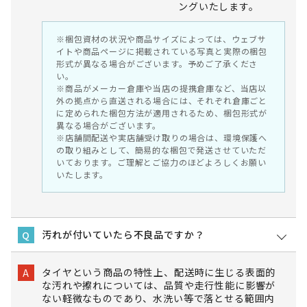
ングいたします。
※梱包資材の状況や商品サイズによっては、ウェブサ
イトや商品ページに掲載されている写真と実際の梱包
形式が異なる場合がございます。予めご了承くださ
い。
※商品がメーカー倉庫や当店の提携倉庫など、当店以
外の拠点から直送される場合には、それぞれ倉庫ごと
に定められた梱包方法が適用されるため、梱包形式が
異なる場合がございます。
※店舗間配送や実店舗受け取りの場合は、環境保護へ
の取り組みとして、簡易的な梱包で発送させていただ
いております。ご理解とご協力のほどよろしくお願い
いたします。
汚れが付いていたら不良品ですか？
Q
タイヤという商品の特性上、配送時に生じる表面的
A
な汚れや擦れについては、品質や走行性能に影響が
ない軽微なものであり、水洗い等で落とせる範囲内