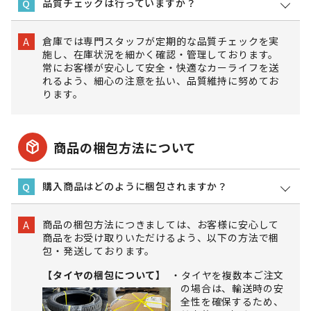
品質チェックは行っていますか？
Q
倉庫では専門スタッフが定期的な品質チェックを実
A
施し、在庫状況を細かく確認・管理しております。
常にお客様が安心して安全・快適なカーライフを送
れるよう、細心の注意を払い、品質維持に努めてお
ります。
package_2
商品の梱包方法について
購入商品はどのように梱包されますか？
Q
商品の梱包方法につきましては、お客様に安心して
A
商品をお受け取りいただけるよう、以下の方法で梱
包・発送しております。
【タイヤの梱包について】
タイヤを複数本ご注文
の場合は、輸送時の安
全性を確保するため、