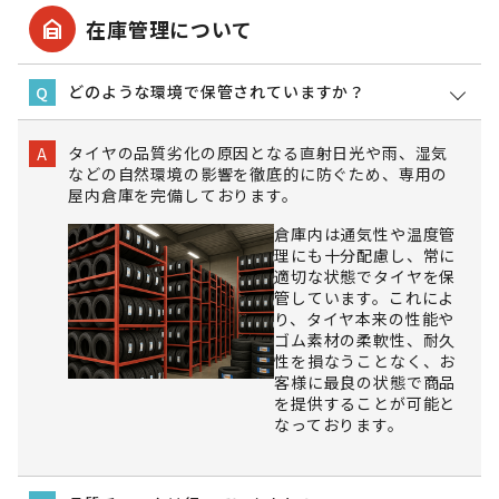
garage_home
在庫管理について
どのような環境で保管されていますか？
Q
タイヤの品質劣化の原因となる直射日光や雨、湿気
A
などの自然環境の影響を徹底的に防ぐため、専用の
屋内倉庫を完備しております。
倉庫内は通気性や温度管
理にも十分配慮し、常に
適切な状態でタイヤを保
管しています。これによ
り、タイヤ本来の性能や
ゴム素材の柔軟性、耐久
性を損なうことなく、お
客様に最良の状態で商品
を提供することが可能と
なっております。