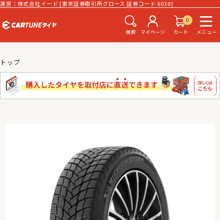
運営：株式会社イード [東京証券取引所グロース 証券コード 6038]
0
検索
マイページ
カート
メニュー
トップ