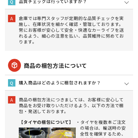
品質チェックは行っていますか？
Q
倉庫では専門スタッフが定期的な品質チェックを実
A
施し、在庫状況を細かく確認・管理しております。
常にお客様が安心して安全・快適なカーライフを送
れるよう、細心の注意を払い、品質維持に努めてお
ります。
package_2
商品の梱包方法について
購入商品はどのように梱包されますか？
Q
商品の梱包方法につきましては、お客様に安心して
A
商品をお受け取りいただけるよう、以下の方法で梱
包・発送しております。
【タイヤの梱包について】
タイヤを複数本ご注文
の場合は、輸送時の安
全性を確保するため、