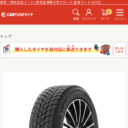
運営：株式会社イード [東京証券取引所グロース 証券コード 6038]
0
検索
マイページ
カート
メニュー
トップ