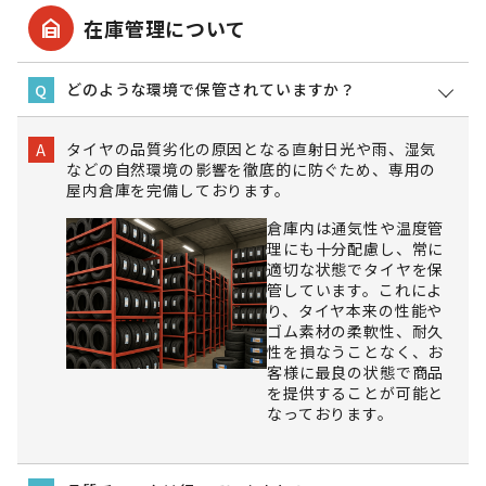
garage_home
在庫管理について
どのような環境で保管されていますか？
Q
タイヤの品質劣化の原因となる直射日光や雨、湿気
A
などの自然環境の影響を徹底的に防ぐため、専用の
屋内倉庫を完備しております。
倉庫内は通気性や温度管
理にも十分配慮し、常に
適切な状態でタイヤを保
管しています。これによ
り、タイヤ本来の性能や
ゴム素材の柔軟性、耐久
性を損なうことなく、お
客様に最良の状態で商品
を提供することが可能と
なっております。