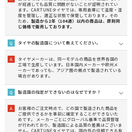
が経過しても品質に問題がないことが証明されてい
ます。CARTUNEタイヤでは、専用倉庫にて温度・湿
度を管理し、適正な状態で保管しております。その
ため、
製造から2年（104週）以内の商品は、原則同
じ価格で販売しております。
タイヤの製造国について教えてください。
Q
タイヤメーカーは、同一モデルの商品を世界各国の
A
工場で生産しています。日本国内メーカーや欧州メ
ーカーであっても、アジア圏の拠点で製造されている
場合があります。
製造国の指定ができないのはなぜですか？
Q
お客様のご注文時点で、どの国で製造された商品を
A
ご提供できるかを事前に確定することができないた
めです。 メーカーごとにグローバル基準で品質管理
が行われており、製造国による品質の差異はございま
せん。CARTUNEタイヤでは、国内外の信頼できる有