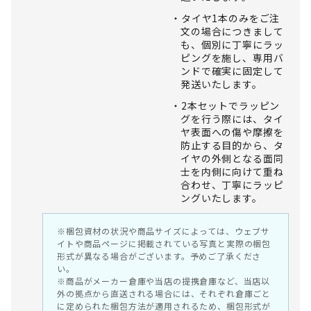
タイヤ1本のみをご注
文の場合につきまして
も、個別に丁寧にラッ
ピングを施し、専用バ
ンドで確実に固定して
発送いたします。
2本セットでラッピン
グを行う際には、タイ
ヤ表面への傷や摩擦を
防止する目的から、タ
イヤの外側となる面同
士を内側に向けて重ね
合わせ、丁寧にラッピ
ングいたします。
※梱包資材の状況や商品サイズによっては、ウェブサ
イトや商品ページに掲載されている写真と実際の梱包
形式が異なる場合がございます。予めご了承くださ
い。
※商品がメーカー倉庫や当店の提携倉庫など、当店以
外の拠点から直送される場合には、それぞれ倉庫ごと
に定められた梱包方法が適用されるため、梱包形式が