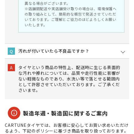
異なる場合がございます。
※店舗間配送や実店舗受け取りの場合は、環境保護へ
の取り組みとして、簡易的な梱包で発送させていただ
いております。ご理解とご協力のほどよろしくお願い
いたします。
汚れが付いていたら不良品ですか？
Q
タイヤという商品の特性上、配送時に生じる表面的
A
な汚れや擦れについては、品質や走行性能に影響が
ない軽微なものであり、水洗い等で落とせる範囲内
として許容させていただいております。ご了承くだ
さいませ。
info
製造年週・製造国に関するご案内
CARTUNEタイヤでは、お客様に安心してお買い求めいただけ
るよう、下記のポリシーに基づき商品を取り扱っております。