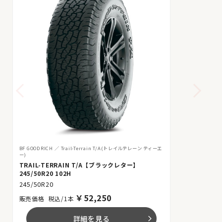
BF GOODRICH
Trail-Terrain T/A(トレイルテレーン ティーエ
ー)
TRAIL-TERRAIN T/A【ブラックレター】
245/50R20 102H
245/50R20
￥
52,250
税込/1本
詳細を見る
arrow_forward_ios