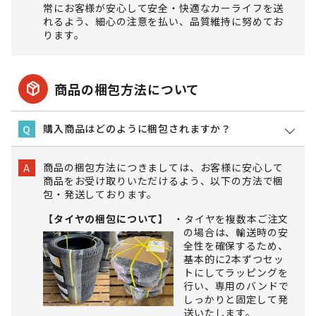
常にお客様が安心して安全・快適なカーライフを送
れるよう、細心の注意を払い、品質維持に努めてお
ります。
package_2
商品の梱包方法について
購入商品はどのように梱包されますか？
Q
商品の梱包方法につきましては、お客様に安心して
A
商品をお受け取りいただけるよう、以下の方法で梱
包・発送しております。
【タイヤの梱包について】
タイヤを複数本ご注文
の場合は、輸送時の安
全性を確保するため、
基本的に2本ずつセッ
トにしてラッピングを
行い、専用のバンドで
しっかりと固定して発
送いたします。