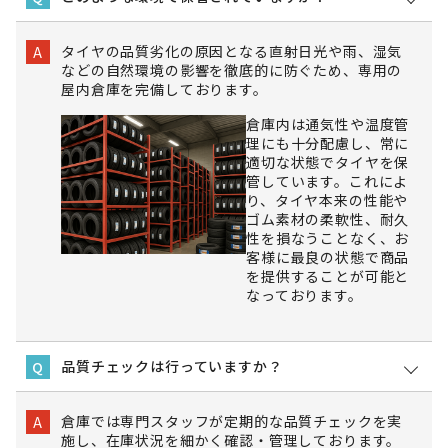
タイヤの品質劣化の原因となる直射日光や雨、湿気
A
などの自然環境の影響を徹底的に防ぐため、専用の
屋内倉庫を完備しております。
倉庫内は通気性や温度管
理にも十分配慮し、常に
適切な状態でタイヤを保
管しています。これによ
り、タイヤ本来の性能や
ゴム素材の柔軟性、耐久
性を損なうことなく、お
客様に最良の状態で商品
を提供することが可能と
なっております。
品質チェックは行っていますか？
Q
倉庫では専門スタッフが定期的な品質チェックを実
A
施し、在庫状況を細かく確認・管理しております。