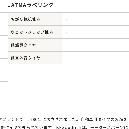
JATMAラベリング
-
転がり抵抗性能
-
ウェットグリップ性能
-
低燃費タイヤ
-
低車外音タイヤ
タイヤブランドで、1896年に設立されました。自動車用タイヤの製造を
タイヤで知られています。BFGoodrichは、モータースポーツに