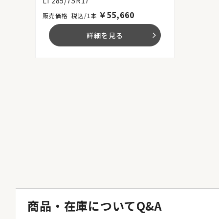
LT285/75R17
￥
55,660
税込/1本
詳細を見る
arrow_forward_ios
商品・在庫についてQ&A