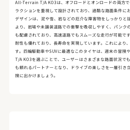
All-Terrain T/A KO3は、オフロードとオンロー
ラクションを重視して設計されており、過酷な路面条件に
デザインは、泥や雪、岩などの厄介な障害物をしっかりと
より、岩場や未舗装道路での衝撃を吸収しやすく、パンクのリスクを
も配慮されており、高速道路でもスムーズな走行が可能で
耐性も優れており、長寿命を実現しています。これにより
す。四輪駆動車やSUVに最適なこのタイヤは、週末の冒険や日常の
T/A KO3を選ぶことで、ユーザーはさまざまな路面状況
も頼れるパートナーとなり、ドライブの楽しさを一層引き立てます。さあ
険に出かけましょう。