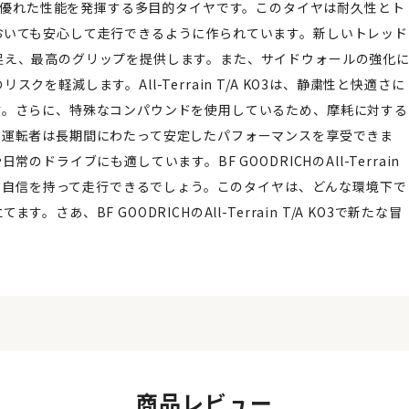
ドの両方で優れた性能を発揮する多目的タイヤです。このタイヤは耐久性とト
おいても安心して走行できるように作られています。新しいトレッド
捉え、最高のグリップを提供します。また、サイドウォールの強化
軽減します。All-Terrain T/A KO3は、静粛性と快適さに
す。さらに、特殊なコンパウンドを使用しているため、摩耗に対する
、運転者は長期間にわたって安定したパフォーマンスを享受できま
ドライブにも適しています。BF GOODRICHのAll-Terrain
でも自信を持って走行できるでしょう。このタイヤは、どんな環境下で
、BF GOODRICHのAll-Terrain T/A KO3で新たな冒
商品レビュー