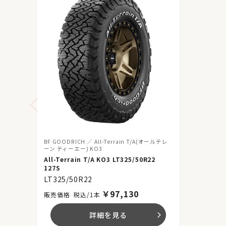
BF GOODRICH
All-Terrain T/A(オールテレ
ーン ティーエー) KO3
All-Terrain T/A KO3 LT325/50R22
127S
LT325/50R22
￥
97,130
税込/1本
詳細を見る
arrow_forward_ios