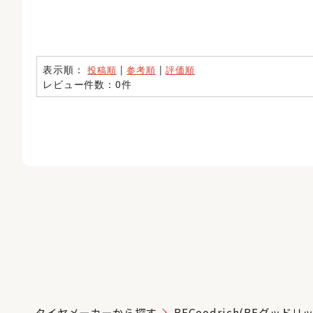
表示順：
|
|
投稿順
参考順
評価順
レビュー件数：0件
タイヤメーカーから探す
BFGoodrich(BFグッドリ