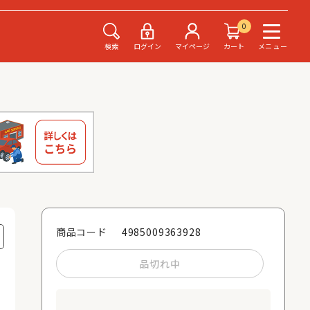
0
検索
ログイン
マイページ
カート
メニュー
4985009363928
商品コード
品切れ中