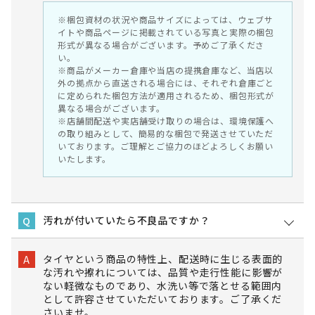
※梱包資材の状況や商品サイズによっては、ウェブサ
イトや商品ページに掲載されている写真と実際の梱包
形式が異なる場合がございます。予めご了承くださ
い。
※商品がメーカー倉庫や当店の提携倉庫など、当店以
外の拠点から直送される場合には、それぞれ倉庫ごと
に定められた梱包方法が適用されるため、梱包形式が
異なる場合がございます。
※店舗間配送や実店舗受け取りの場合は、環境保護へ
の取り組みとして、簡易的な梱包で発送させていただ
いております。ご理解とご協力のほどよろしくお願い
いたします。
汚れが付いていたら不良品ですか？
Q
タイヤという商品の特性上、配送時に生じる表面的
A
な汚れや擦れについては、品質や走行性能に影響が
ない軽微なものであり、水洗い等で落とせる範囲内
として許容させていただいております。ご了承くだ
さいませ。