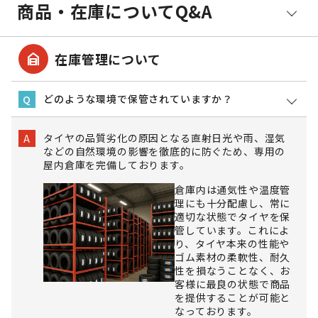
商品・在庫についてQ&A
garage_home
在庫管理について
どのような環境で保管されていますか？
Q
タイヤの品質劣化の原因となる直射日光や雨、湿気
A
などの自然環境の影響を徹底的に防ぐため、専用の
屋内倉庫を完備しております。
倉庫内は通気性や温度管
理にも十分配慮し、常に
適切な状態でタイヤを保
管しています。これによ
り、タイヤ本来の性能や
ゴム素材の柔軟性、耐久
性を損なうことなく、お
客様に最良の状態で商品
を提供することが可能と
なっております。