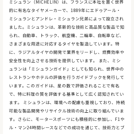
ミシュラン（MICHELIN）は、フランスに本社を置く世界
的に有名なタイヤメーカーで、1889年にエドゥアール・
ミシュランとアンドレ・ミシュラン兄弟によって設立され
ました。ミシュランは、革新的な技術と高品質な製品で知
られ、自動車、トラック、航空機、二輪車、自転車など、
さまざまな用途に対応するタイヤを製造しています。特
に、ラジアルタイヤの開発で業界をリードし、燃費効率や
安全性を向上させる技術を提供しています。 また、ミシ
ュランは「ミシュランガイド」としても知られ、世界中の
レストランやホテルの評価を行うガイドブックを発行して
います。このガイドは、星の数で評価されることで有名
で、特に料理の質を評価する基準として広く認知されてい
ます。 ミシュランは、環境への配慮も重視しており、持続
可能な製品開発やリサイクル技術の向上に取り組んでいま
す。さらに、モータースポーツにも積極的に参加し、F1や
ル・マン24時間レースなどでの成功を通じて、技術力とブ