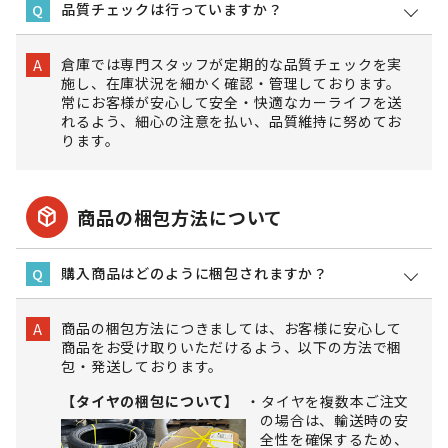
品質チェックは行っていますか？
Q
倉庫では専門スタッフが定期的な品質チェックを実
A
施し、在庫状況を細かく確認・管理しております。
常にお客様が安心して安全・快適なカーライフを送
れるよう、細心の注意を払い、品質維持に努めてお
ります。
package_2
商品の梱包方法について
購入商品はどのように梱包されますか？
Q
商品の梱包方法につきましては、お客様に安心して
A
商品をお受け取りいただけるよう、以下の方法で梱
包・発送しております。
【タイヤの梱包について】
タイヤを複数本ご注文
の場合は、輸送時の安
全性を確保するため、