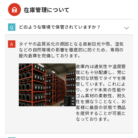
garage_home
在庫管理について
どのような環境で保管されていますか？
Q
タイヤの品質劣化の原因となる直射日光や雨、湿気
A
などの自然環境の影響を徹底的に防ぐため、専用の
屋内倉庫を完備しております。
倉庫内は通気性や温度管
理にも十分配慮し、常に
適切な状態でタイヤを保
管しています。これによ
り、タイヤ本来の性能や
ゴム素材の柔軟性、耐久
性を損なうことなく、お
客様に最良の状態で商品
を提供することが可能と
なっております。