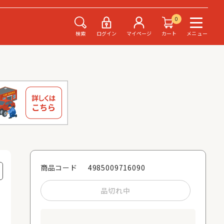
0
検索
ログイン
マイページ
カート
メニュー
4985009716090
商品コード
品切れ中