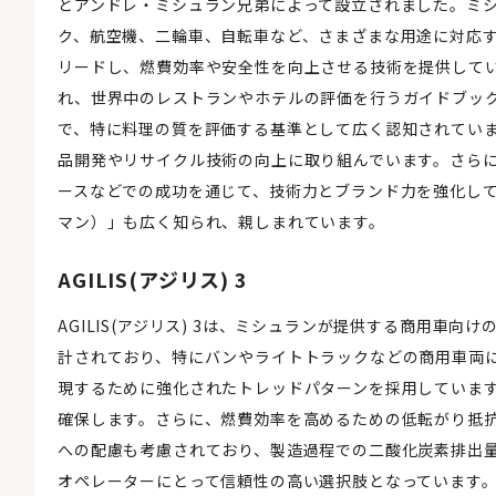
とアンドレ・ミシュラン兄弟によって設立されました。ミ
ク、航空機、二輪車、自転車など、さまざまな用途に対応
リードし、燃費効率や安全性を向上させる技術を提供してい
れ、世界中のレストランやホテルの評価を行うガイドブッ
で、特に料理の質を評価する基準として広く認知されていま
品開発やリサイクル技術の向上に取り組んでいます。さらに
ースなどでの成功を通じて、技術力とブランド力を強化し
マン）」も広く知られ、親しまれています。
AGILIS(アジリス) 3
AGILIS(アジリス) 3は、ミシュランが提供する商用車
計されており、特にバンやライトトラックなどの商用車両に適
現するために強化されたトレッドパターンを採用していま
確保します。さらに、燃費効率を高めるための低転がり抵
への配慮も考慮されており、製造過程での二酸化炭素排出量の
オペレーターにとって信頼性の高い選択肢となっています