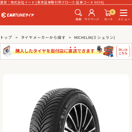
運営：株式会社イード [東京証券取引所グロース 証券コード 6038]
0
検索
マイページ
カート
メニュー
トップ
タイヤメーカーから探す
MICHELIN(ミシュラン)