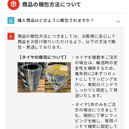
package_2
商品の梱包方法について
購入商品はどのように梱包されますか？
Q
商品の梱包方法につきましては、お客様に安心して
A
商品をお受け取りいただけるよう、以下の方法で梱
包・発送しております。
【タイヤの梱包について】
タイヤを複数本ご注文
の場合は、輸送時の安
全性を確保するため、
基本的に2本ずつセッ
トにしてラッピングを
行い、専用のバンドで
しっかりと固定して発
送いたします。
タイヤ1本のみをご注
文の場合につきまして
も、個別に丁寧にラッ
ピングを施し、専用バ
ンドで確実に固定して