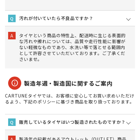
汚れが付いていたら不良品ですか？
Q
タイヤという商品の特性上、配送時に生じる表面的
A
な汚れや擦れについては、品質や走行性能に影響が
ない軽微なものであり、水洗い等で落とせる範囲内
として許容させていただいております。ご了承くだ
さいませ。
info
製造年週・製造国に関するご案内
CARTUNEタイヤでは、お客様に安心してお買い求めいただけ
るよう、下記のポリシーに基づき商品を取り扱っております。
販売しているタイヤはいつ製造されたものですか？
Q
製造年の記載があるアウトレット（OUTLET）商品
A