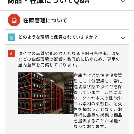
garage_home
在庫管理について
どのような環境で保管されていますか？
Q
タイヤの品質劣化の原因となる直射日光や雨、湿気
A
などの自然環境の影響を徹底的に防ぐため、専用の
屋内倉庫を完備しております。
倉庫内は通気性や温度管
理にも十分配慮し、常に
適切な状態でタイヤを保
管しています。これによ
り、タイヤ本来の性能や
ゴム素材の柔軟性、耐久
性を損なうことなく、お
客様に最良の状態で商品
を提供することが可能と
なっております。