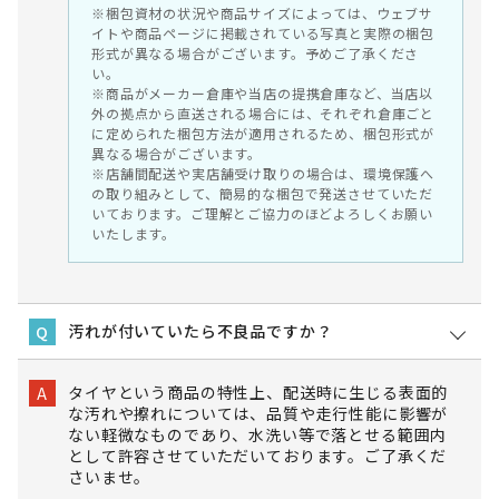
※梱包資材の状況や商品サイズによっては、ウェブサ
イトや商品ページに掲載されている写真と実際の梱包
形式が異なる場合がございます。予めご了承くださ
い。
※商品がメーカー倉庫や当店の提携倉庫など、当店以
外の拠点から直送される場合には、それぞれ倉庫ごと
に定められた梱包方法が適用されるため、梱包形式が
異なる場合がございます。
※店舗間配送や実店舗受け取りの場合は、環境保護へ
の取り組みとして、簡易的な梱包で発送させていただ
いております。ご理解とご協力のほどよろしくお願い
いたします。
汚れが付いていたら不良品ですか？
Q
タイヤという商品の特性上、配送時に生じる表面的
A
な汚れや擦れについては、品質や走行性能に影響が
ない軽微なものであり、水洗い等で落とせる範囲内
として許容させていただいております。ご了承くだ
さいませ。