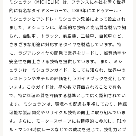
ミシュラン（MICHELIN）は、フランスに本社を置く世界
的に有名なタイヤメーカーで、1889年にエドゥアール・
ミシュランとアンドレ・ミシュラン兄弟によって設立され
ました。ミシュランは、革新的な技術と高品質な製品で知
られ、自動車、トラック、航空機、二輪車、自転車など、
さまざまな用途に対応するタイヤを製造しています。特
に、ラジアルタイヤの開発で業界をリードし、燃費効率や
安全性を向上させる技術を提供しています。 また、ミシ
ュランは「ミシュランガイド」としても知られ、世界中の
レストランやホテルの評価を行うガイドブックを発行して
います。このガイドは、星の数で評価されることで有名
で、特に料理の質を評価する基準として広く認知されてい
ます。 ミシュランは、環境への配慮も重視しており、持続
可能な製品開発やリサイクル技術の向上に取り組んでいま
す。さらに、モータースポーツにも積極的に参加し、F1や
ル・マン24時間レースなどでの成功を通じて、技術力とブ