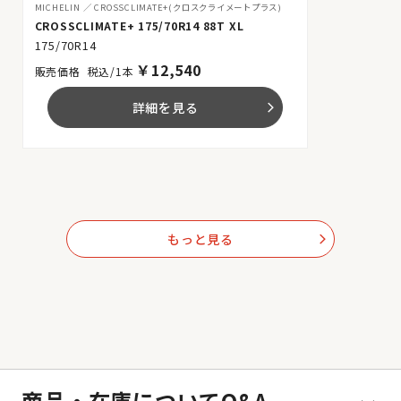
MICHELIN
CROSSCLIMATE+(クロスクライメートプラス)
CROSSCLIMATE+ 175/70R14 88T XL
175/70R14
￥
12,540
税込/1本
詳細を見る
arrow_forward_ios
もっと見る
arrow_forward_ios
商品・在庫についてQ&A