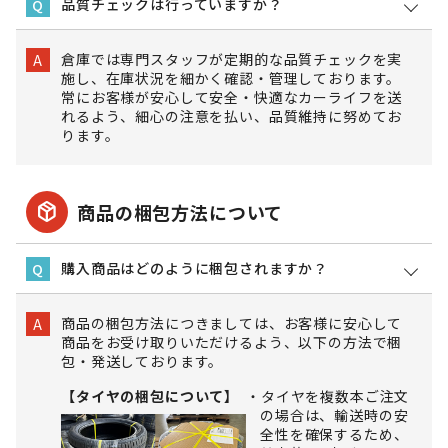
品質チェックは行っていますか？
Q
倉庫では専門スタッフが定期的な品質チェックを実
A
施し、在庫状況を細かく確認・管理しております。
常にお客様が安心して安全・快適なカーライフを送
れるよう、細心の注意を払い、品質維持に努めてお
ります。
package_2
商品の梱包方法について
購入商品はどのように梱包されますか？
Q
商品の梱包方法につきましては、お客様に安心して
A
商品をお受け取りいただけるよう、以下の方法で梱
包・発送しております。
【タイヤの梱包について】
タイヤを複数本ご注文
の場合は、輸送時の安
全性を確保するため、