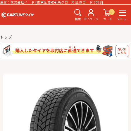
運営：株式会社イード [東京証券取引所グロース 証券コード 6038]
0
検索
マイページ
カート
メニュー
トップ