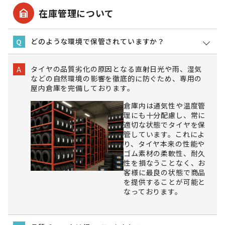
garage_home
在庫管理について
どのような環境で保管されていますか？
Q
タイヤの品質劣化の原因となる直射日光や雨、湿気
A
などの自然環境の影響を徹底的に防ぐため、専用の
屋内倉庫を完備しております。
倉庫内は通気性や温度管
理にも十分配慮し、常に
適切な状態でタイヤを保
管しています。これによ
り、タイヤ本来の性能や
ゴム素材の柔軟性、耐久
性を損なうことなく、お
客様に最良の状態で商品
を提供することが可能と
なっております。